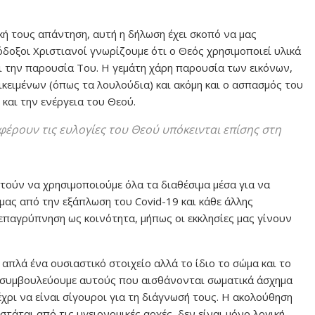
ή τους απάντηση, αυτή η δήλωση έχει σκοπό να μας
δοξοι Χριστιανοί γνωρίζουμε ότι ο Θεός χρησιμοποιεί υλικά
και την παρουσία Του. Η γεμάτη χάρη παρουσία των εικόνων,
κειμένων (όπως τα λουλούδια) και ακόμη και ο ασπασμός του
 και την ενέργεια του Θεού.
φέρουν τις ευλογίες του Θεού υπόκεινται επίσης στη
ιτούν να χρησιμοποιούμε όλα τα διαθέσιμα μέσα για να
μας από την εξάπλωση του Covid-19 και κάθε άλλης
ε επαγρύπνηση ως κοινότητα, μήπως οι εκκλησίες μας γίνουν
 απλά ένα ουσιαστικό στοιχείο αλλά το ίδιο το σώμα και το
υ, συμβουλεύουμε αυτούς που αισθάνονται σωματικά άσχημα
χρι να είναι σίγουροι για τη διάγνωσή τους. Η ακολούθηση
τάται από τις υγειονομικές αρχές, δεν είναι μόνο λογική,