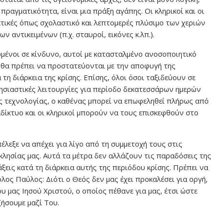
ραγματικότητα, είναι μια πράξη αγάπης. Οι κληρικοί και οι
κτικές όπως σχολαστικό και λεπτομερές πλύσιμο των χεριών
 αντικειμένων (π.χ. σταυροί, εικόνες κ.λπ.).
ωμένοι σε κίνδυνο, αυτοί με κατασταλμένο ανοσοποιητικό
 θα πρέπει να προστατεύονται με την αποφυγή της
η διάρκεια της κρίσης. Επίσης, όλοι όσοι ταξιδεύουν σε
ησιαστικές λειτουργίες για περίοδο δεκατεσσάρων ημερών
ς τεχνολογίας, ο καθένας μπορεί να επωφεληθεί πλήρως από
δίκτυο και οι κληρικοί μπορούν να τους επισκεφθούν στο
πέλεξε να απέχει για λίγο από τη συμμετοχή τους στις
κλησίας μας. Αυτά τα μέτρα δεν αλλάζουν τις παραδόσεις της
εις κατά τη διάρκεια αυτής της περιόδου κρίσης. Πρέπει να
λος Παύλος: Διότι ο Θεός δεν μας έχει προκαλέσει για οργή,
υ μας Ιησού Χριστού, ο οποίος πέθανε για μας, έτσι ώστε
ζήσουμε μαζί Του.