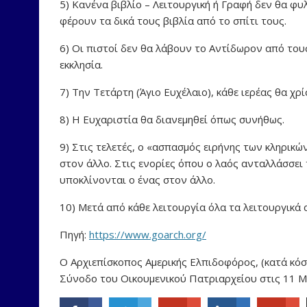
5) Κανένα βιβλίο – Λειτουργική ή Γραφή δεν θα φυ
φέρουν τα δικά τους βιβλία από το σπίτι τους.
6) Οι πιστοί δεν θα λάβουν το Αντίδωρον από του
εκκλησία.
7) Την Τετάρτη (Άγιο Ευχέλαιο), κάθε ιερέας θα χ
8) Η Ευχαριστία θα διανεμηθεί όπως συνήθως.
9) Στις τελετές, ο «ασπασμός ειρήνης των κληρικών
στον άλλο. Στις ενορίες όπου ο λαός ανταλλάσσει 
υποκλίνονται ο ένας στον άλλο.
10) Μετά από κάθε λειτουργία όλα τα λειτουργικά 
Πηγή:
https://www.goarch.org/
Ο Αρχιεπίσκοπος Αμερικής Ελπιδοφόρος, (κατά κό
Σύνοδο του Οικουμενικού Πατριαρχείου στις 11 