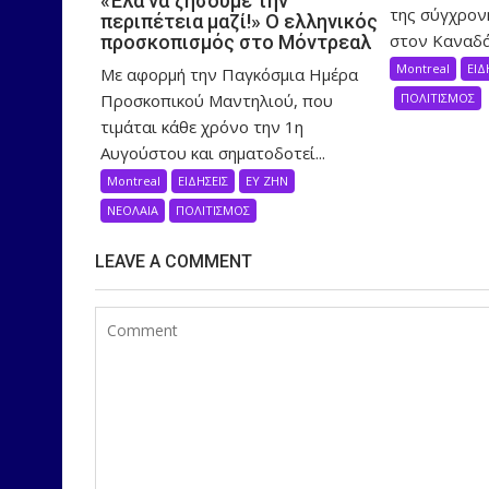
«Έλα να ζήσουμε την
της σύγχρον
περιπέτεια μαζί!» Ο ελληνικός
στον Καναδά,
προσκοπισμός στο Μόντρεαλ
Montreal
ΕΙΔ
Με αφορμή την Παγκόσμια Ημέρα
Προσκοπικού Μαντηλιού, που
ΠΟΛΙΤΙΣΜΟΣ
τιμάται κάθε χρόνο την 1η
Αυγούστου και σηματοδοτεί...
Montreal
ΕΙΔΗΣΕΙΣ
ΕΥ ΖΗΝ
ΝΕΟΛΑΙΑ
ΠΟΛΙΤΙΣΜΟΣ
LEAVE A COMMENT