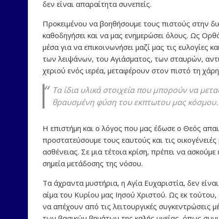
δεν είναι απαραίτητα συνεπείς.
Προκειμένου να βοηθήσουμε τους πιστούς στην δικ
καθοδηγήσει και να μας ενημερώσει όλους. Ως Ορθό
μέσα για να επικοινωνήσει μαζί μας τις ευλογίες 
των λειψάνων, του Αγιάσματος, των σταυρών, αντι
χεριού ενός ιερέα, μεταφέρουν στον πιστό τη χάρη
Τα ίδια υλικά στοιχεία που μπορούν να μετα
θραυσμένη φύση του εκπτωτου μας κόσμου.
Η επιστήμη και ο λόγος που μας έδωσε ο Θεός απα
προστατεύσουμε τους εαυτούς και τις οικογένειές 
ασθένειας. Σε μια τέτοια κρίση, πρέπει να ασκούμ
σημεία μετάδοσης της νόσου.
Τα άχραντα μυστήρια, η Αγία Ευχαριστία, δεν είναι
αίμα του Κυρίου μας Ιησού Χριστού. Ως εκ τούτο
να απέχουν από τις λειτουργικές συγκεντρώσεις μέ
των βασικών βημάτων της καλής υγείας, όπως συνισ