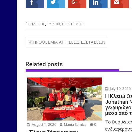
,
,
ΕΙΔΗΣΕΙΣ
ΕΥ ΖΗΝ
ΠΟΛΙΤΙΣΜΟΣ
Post
ΠΡΟΘΕΣΜΙΑ ΑΙΤΗΣΕΩΣ ΕΞΕΤΑΣΕΩΝ
navigation
Related posts
July 10, 2026
Η Κλειώ Θ
Jonathan 
γεφυρώνου
μέσα από 
Το Duo Aster
August 1, 2026
Mania Samba
0
ενδιαφέροντ