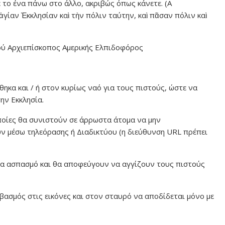
 το ένα πάνω στο άλλο, ακριβώς όπως κάνετε. (Α
γίαν Ἐκκλησίαν καὶ τὴν πόλιν ταύτην, καὶ πᾶσαν πόλιν καὶ
τού Αρχιεπίσκοπος Αμερικής Ελπιδοφόρος
ηκα και / ή στον κυρίως ναό για τους πιστούς, ώστε να
ην Εκκλησία.
ποίες θα συνιστούν σε άρρωστα άτομα να μην
υν μέσω τηλεόρασης ή Διαδικτύου (η διεύθυνση URL πρέπει
για ασπασμό και θα αποφεύγουν να αγγίζουν τους πιστούς
ασμός στις εικόνες και στον σταυρό να αποδίδεται μόνο με