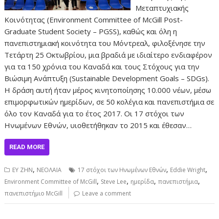
Μεταπτυχιακής
Κοινότητας (Environment Committee of McGill Post-
Graduate Student Society – PGSS), καθώς και όλη η
πανεπιστημιακή κοινότητα του Μόντρεαλ, φιλοξένησε την
Τετάρτη 25 Οκτωβρίου, μια βραδιά με ιδιαίτερο ενδιαφέρον
για τα 150 χρόνια του Καναδά και τους Στόχους για την
Βιώσιμη Ανάπτυξη (Sustainable Development Goals – SDGs).
Η δράση αυτή ήταν μέρος κινητοποίησης 10.000 νέων, μέσω
επιμορφωτικών ημερίδων, σε 50 κολέγια και πανεπιστήμια σε
όλο τον Καναδά για το έτος 2017. Οι 17 στόχοι των
Ηνωμένων Εθνών, υιοθετήθηκαν το 2015 και έθεσαν…
READ MORE
,
,
,
ΕΥ ΖΗΝ
ΝΕΟΛΑΙΑ
17 στόχοι των Ηνωμένων Εθνών
Eddie Wright
,
,
,
,
Environment Committee of McGill
Steve Lee
ημερίδα
πανεπιστήμια
πανεπιστήμιο McGill
Leave a comment