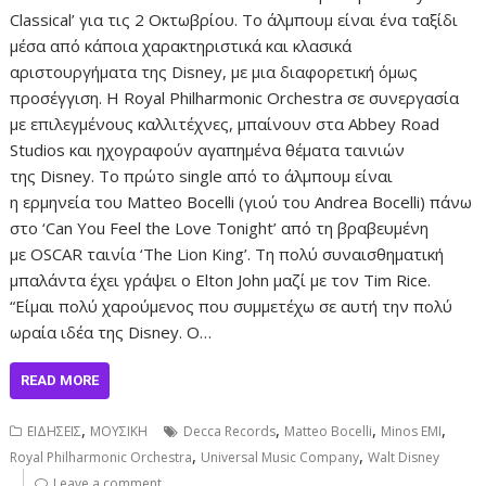
Classical’ για τις 2 Οκτωβρίου. Το άλμπουμ είναι ένα ταξίδι
μέσα από κάποια χαρακτηριστικά και κλασικά
αριστουργήματα της Disney, με μια διαφορετική όμως
προσέγγιση. H Royal Philharmonic Orchestra σε συνεργασία
με επιλεγμένους καλλιτέχνες, μπαίνουν στα Abbey Road
Studios και ηχογραφούν αγαπημένα θέματα ταινιών
της Disney. Το πρώτο single από το άλμπουμ είναι
η ερμηνεία του Matteo Bocelli (γιού του Andrea Bocelli) πάνω
στο ‘Can You Feel the Love Tonight’ από τη βραβευμένη
με OSCAR ταινία ‘The Lion King’. Τη πολύ συναισθηματική
μπαλάντα έχει γράψει ο Elton John μαζί με τον Tim Rice.
“Είμαι πολύ χαρούμενος που συμμετέχω σε αυτή την πολύ
ωραία ιδέα της Disney. Ο…
READ MORE
,
,
,
,
ΕΙΔΗΣΕΙΣ
ΜΟΥΣΙΚΗ
Decca Records
Matteo Bocelli
Minos EMI
,
,
Royal Philharmonic Orchestra
Universal Music Company
Walt Disney
Leave a comment