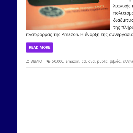
λιανικής
πολιτισμ
διαδικτυ
της πλήρο
πλατφόρμας της Amazon. Η έναρξη της συνεργασία
READ MORE
,
,
,
,
,
,
ΒΙΒΛΙΟ
50.000
amazon
cd
dvd
public
βιβλία
ελλην