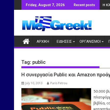
Skip
Η Κ
Friday, August 7, 2026
Recent posts
to
content
ΑΡΧΙΚΗ
ΕΙΔΗΣΕΙΣ
ΟΡΓΑΝΙΣΜΟΙ
Tag:
public
Η συνεργασία Public και Amazon προάγ
July 10, 2013
Paris Petrou
50.000 β
πλατφόρμ
βιβλία, c
καταστήμα