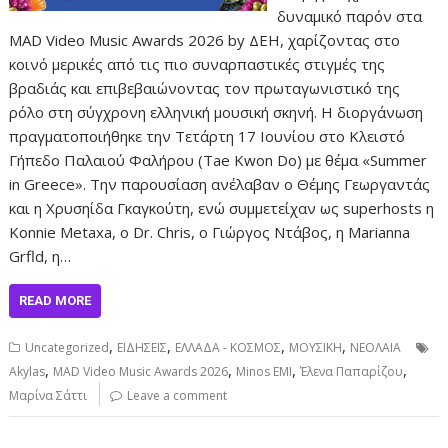
δυναμικό παρόν στα
MAD Video Music Awards 2026 by ΔΕΗ, χαρίζοντας στο
κοινό μερικές από τις πιο συναρπαστικές στιγμές της
βραδιάς και επιβεβαιώνοντας τον πρωταγωνιστικό της
ρόλο στη σύγχρονη ελληνική μουσική σκηνή. Η διοργάνωση
πραγματοποιήθηκε την Τετάρτη 17 Ιουνίου στο Κλειστό
Γήπεδο Παλαιού Φαλήρου (Tae Kwon Do) με θέμα «Summer
in Greece». Την παρουσίαση ανέλαβαν ο Θέμης Γεωργαντάς
και η Χρυσηίδα Γκαγκούτη, ενώ συμμετείχαν ως superhosts η
Konnie Metaxa, ο Dr. Chris, ο Γιώργος Ντάβος, η Marianna
Grfld, η…
READ MORE
,
,
,
,
Uncategorized
ΕΙΔΗΣΕΙΣ
ΕΛΛΑΔΑ - ΚΟΣΜΟΣ
ΜΟΥΣΙΚΗ
ΝΕΟΛΑΙΑ
,
,
,
,
Akylas
MAD Video Music Awards 2026
Minos EMI
Έλενα Παπαρίζου
Μαρίνα Σάττι
Leave a comment