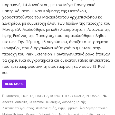
παραμονή, 14 Αυγούστου, με τον Μέγα Πανηγυρικό
Εσπερινό, στον Ι. Ναό Κοίμησης της Θεοτόκου,
χοροστατούντος του Μακαριότατου Αρχιεπισκόπου κκ
Σωτηρίου, με συμμετοχή όλων των Ιερέων της περιοχής του
Μοντρεάλ. Ακολούθησε, με κάθε λαμπρότητα, η Λιτανεία της
Ιερής Εικόνας της Παναγίας, που παρακολούθησε πλήθος
πιστών. Την Πέμπτη, 15 Αυγούστου, άνοιξε το τετραήμερο
Πανηγύρι, που διοργανώνει κάθε χρόνο η ΕΚΜΜ, στην
περιοχή του Park Extension. Πρωταγωνιστικό ρόλο έπαιξαν
τα χορευτικά συγκροτήματα και οι εκατοντάδες επισκέπτες,
που «μεταμόρφωσαν» τη διασταύρωση των οδών St-Roch
και…
READ MORE
,
,
,
,
Montreal
ΓΙΟΡΤΕΣ
ΕΙΔΗΣΕΙΣ
ΚΟΙΝΟΤΗΤΕΣ / ΣΧΟΛΕΙΑ
ΝΕΟΛΑΙΑ
,
,
,
Andrés Fontecilla
la flamme Hellenigue
Ανδρέας Κριλής
,
,
,
,
Δεκαπενταύγουστος
εθελοντισμός
εκμμ
Εμμανουέλα Λαμπροπούλου
,
,
,
Μαίρη Ντέρος
Μιχάλης Γαβριηλίδης
Ναός Ευαγγελισμού Θεοτόκου