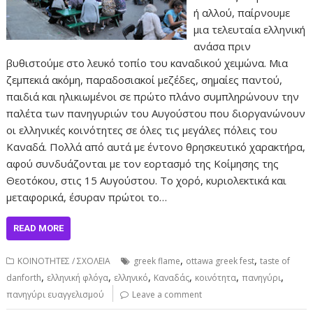
ή αλλού, παίρνουμε
μια τελευταία ελληνική
ανάσα πριν
βυθιστούμε στο λευκό τοπίο του καναδικού χειμώνα. Μια
ζεμπεκιά ακόμη, παραδοσιακοί μεζέδες, σημαίες παντού,
παιδιά και ηλικιωμένοι σε πρώτο πλάνο συμπληρώνουν την
παλέτα των πανηγυριών του Αυγούστου που διοργανώνουν
οι ελληνικές κοινότητες σε όλες τις μεγάλες πόλεις του
Καναδά. Πολλά από αυτά με έντονο θρησκευτικό χαρακτήρα,
αφού συνδυάζονται με τον εορτασμό της Κοίμησης της
Θεοτόκου, στις 15 Αυγούστου. Το χορό, κυριολεκτικά και
μεταφορικά, έσυραν πρώτοι το…
READ MORE
,
,
ΚΟΙΝΟΤΗΤΕΣ / ΣΧΟΛΕΙΑ
greek flame
ottawa greek fest
taste of
,
,
,
,
,
,
danforth
ελληνική φλόγα
ελληνικό
Καναδάς
κοινότητα
πανηγύρι
πανηγύρι ευαγγελισμού
Leave a comment