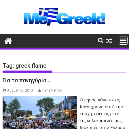
Skip
to
content
Tag:
greek flame
Για τα πανηγύρια…
August 15, 2013
Paris Petrou
Ο μήνας Αύγουστος
Κάθε χρόνο αυτή την
εποχή, αμέσως μετά
τις καλοκαιρινές μας
διακοπές στην Ελλάδα