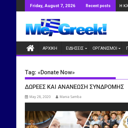
Skip
Η Κ
Friday, August 7, 2026
Recent posts
to
content
ΑΡΧΙΚΗ
ΕΙΔΗΣΕΙΣ
ΟΡΓΑΝΙΣΜΟΙ
Tag:
«Donate Now»
ΔΩΡΕΕΣ ΚΑΙ ΑΝΑΝΕΩΣΗ ΣΥΝΔΡΟΜΗΣ
May 28, 2020
Mania Samba