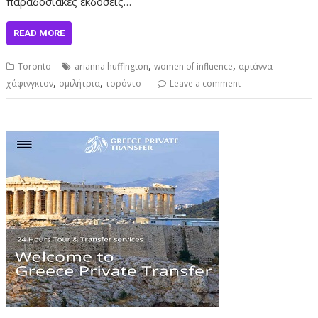
παραδοσιακές εκδόσεις…
READ MORE
,
,
Toronto
arianna huffington
women of influence
αριάννα
,
,
χάφινγκτον
ομιλήτρια
τορόντο
Leave a comment