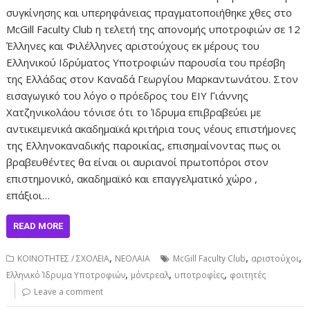
συγκίνησης και υπερηφάνειας πραγματοποιήθηκε χθες στο
McGill Faculty Club η τελετή της απονομής υποτροφιών σε 12
Έλληνες και Φιλέλληνες αριστούχους εκ μέρους του
Ελληνικού Ιδρύματος Υποτροφιών παρουσία του πρέσβη
της Ελλάδας στον Καναδά Γεωργίου Μαρκαντωνάτου. Στον
εισαγωγικό του λόγο ο πρόεδρος του ΕΙΥ Γιάννης
Χατζηνικολάου τόνισε ότι το Ίδρυμα επιβραβεύει με
αντικειμενικά ακαδημαϊκά κριτήρια τους νέους επιστήμονες
της Ελληνοκαναδικής παροικίας, επισημαίνοντας πως οι
βραβευθέντες θα είναι οι αυριανοί πρωτοπόροι στον
επιστημονικό, ακαδημαϊκό και επαγγελματικό χώρο ,
επάξιοι…
READ MORE
,
,
,
ΚΟΙΝΟΤΗΤΕΣ / ΣΧΟΛΕΙΑ
ΝΕΟΛΑΙΑ
McGill Faculty Club
αριστούχοι
,
,
,
Ελληνικό Ίδρυμα Υποτροφιών
μόντρεαλ
υποτροφίες
φοιτητές
Leave a comment