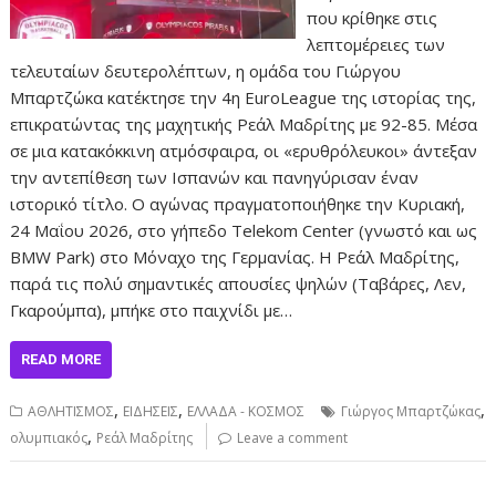
που κρίθηκε στις
λεπτομέρειες των
τελευταίων δευτερολέπτων, η ομάδα του Γιώργου
Μπαρτζώκα κατέκτησε την 4η EuroLeague της ιστορίας της,
επικρατώντας της μαχητικής Ρεάλ Μαδρίτης με 92-85. Μέσα
σε μια κατακόκκινη ατμόσφαιρα, οι «ερυθρόλευκοι» άντεξαν
την αντεπίθεση των Ισπανών και πανηγύρισαν έναν
ιστορικό τίτλο. Ο αγώνας πραγματοποιήθηκε την Κυριακή,
24 Μαΐου 2026, στο γήπεδο Telekom Center (γνωστό και ως
BMW Park) στο Μόναχο της Γερμανίας. Η Ρεάλ Μαδρίτης,
παρά τις πολύ σημαντικές απουσίες ψηλών (Ταβάρες, Λεν,
Γκαρούμπα), μπήκε στο παιχνίδι με…
READ MORE
,
,
,
ΑΘΛΗΤΙΣΜΟΣ
ΕΙΔΗΣΕΙΣ
ΕΛΛΑΔΑ - ΚΟΣΜΟΣ
Γιώργος Μπαρτζώκας
,
ολυμπιακός
Ρεάλ Μαδρίτης
Leave a comment