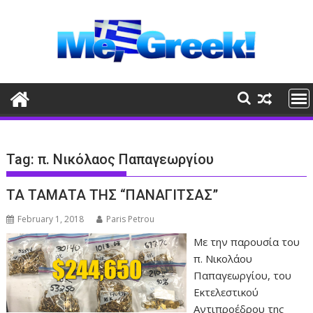
Skip
to
content
Tag:
π. Νικόλαος Παπαγεωργίου
ΤΑ ΤΑΜΑΤΑ ΤΗΣ “ΠΑΝΑΓΙΤΣΑΣ”
February 1, 2018
Paris Petrou
Με την παρουσία του
π. Νικολάου
Παπαγεωργίου, του
Εκτελεστικού
Αντιπροέδρου της