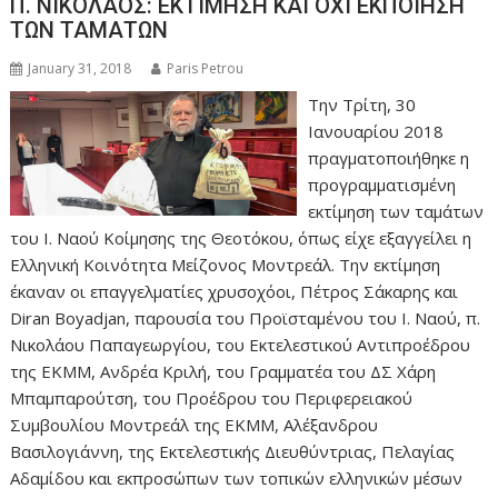
Π. ΝΙΚΟΛΑΟΣ: ΕΚΤΙΜΗΣΗ ΚΑΙ ΟΧΙ ΕΚΠΟΙΗΣΗ
ΤΩΝ ΤΑΜΑΤΩΝ
January 31, 2018
Paris Petrou
Την Τρίτη, 30
Ιανουαρίου 2018
πραγματοποιήθηκε η
προγραμματισμένη
εκτίμηση των ταμάτων
του Ι. Ναού Κοίμησης της Θεοτόκου, όπως είχε εξαγγείλει η
Ελληνική Κοινότητα Μείζονος Μοντρεάλ. Την εκτίμηση
έκαναν οι επαγγελματίες χρυσοχόοι, Πέτρος Σάκαρης και
Diran Boyadjan, παρουσία του Προϊσταμένου του Ι. Ναού, π.
Νικολάου Παπαγεωργίου, του Εκτελεστικού Αντιπροέδρου
της ΕΚΜΜ, Ανδρέα Κριλή, του Γραμματέα του ΔΣ Χάρη
Μπαμπαρούτση, του Προέδρου του Περιφερειακού
Συμβουλίου Μοντρεάλ της ΕΚΜΜ, Αλέξανδρου
Βασιλογιάννη, της Εκτελεστικής Διευθύντριας, Πελαγίας
Αδαμίδου και εκπροσώπων των τοπικών ελληνικών μέσων