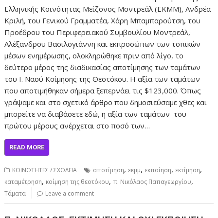
Ελληνικής Κοινότητας Μείζονος Μοντρεάλ (ΕΚΜΜ), Ανδρέα
Κριλή, του Γενικού Γραμματέα, Χάρη Μπαμπαρούτση, του
Προέδρου του Περιφερειακού Συμβουλίου Μοντρεάλ,
Αλέξανδρου Βασιλογιάννη και εκπροσώπων των τοπικών
μέσων ενημέρωσης, ολοκληρώθηκε πριν από λίγο, το
δεύτερο μέρος της διαδικασίας αποτίμησης των ταμάτων
του Ι. Ναού Κοίμησης της Θεοτόκου. Η αξία των ταμάτων
που αποτιμήθηκαν σήμερα ξεπερνάει τις $123,000. Όπως
γράψαμε και στο σχετικό άρθρο που δημοσιεύσαμε χθες και
μπορείτε να διαβάσετε εδώ, η αξία των ταμάτων του
πρώτου μέρους ανέρχεται στο ποσό των…
READ MORE
,
,
,
,
ΚΟΙΝΟΤΗΤΕΣ / ΣΧΟΛΕΙΑ
αποτίμηση
εκμμ
εκποίηση
εκτίμηση
,
,
,
καταμέτρηση
κοίμηση της θεοτόκου
π. Νικόλαος Παπαγεωργίου
Τάματα
Leave a comment