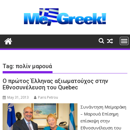
Skip
to
content
Tag:
πολίν μαρουά
Ο πρώτος Έλληνας αξιωματούχος στην
Εθνοσυνέλευση του Quebec
May 31, 2013
Paris Petrou
Συνάντηση Μεϊμαράκη
– Μαρουά Επίσημη
επίσκεψη στην
Εθνοσυνέλευση του