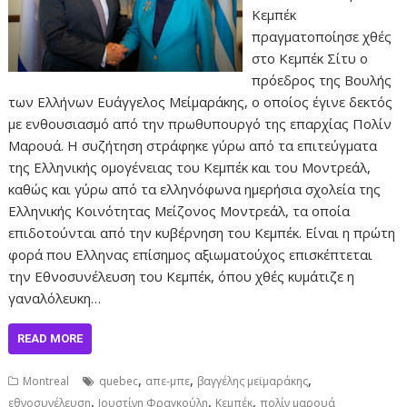
Κεμπέκ
πραγματοποίησε χθές
στο Κεμπέκ Σίτυ ο
πρόεδρος της Βουλής
των Ελλήνων Ευάγγελος Μείμαράκης, ο οποίος έγινε δεκτός
με ενθουσιασμό από την πρωθυπουργό της επαρχίας Πολίν
Μαρουά. Η συζήτηση στράφηκε γύρω από τα επιτεύγματα
της Ελληνικής ομογένειας του Κεμπέκ και του Μοντρεάλ,
καθώς και γύρω από τα ελληνόφωνα ημερήσια σχολεία της
Ελληνικής Κοινότητας Μείζονος Μοντρεάλ, τα οποία
επιδοτούνται από την κυβέρνηση του Κεμπέκ. Είναι η πρώτη
φορά που Ελληνας επίσημος αξιωματούχος επισκέπτεται
την Εθνοσυνέλευση του Κεμπέκ, όπου χθές κυμάτιζε η
γαναλόλευκη…
READ MORE
,
,
,
Montreal
quebec
απε-μπε
βαγγέλης μεϊμαράκης
,
,
,
εθνοσυνέλευση
Ιουστίνη Φραγκούλη
Κεμπέκ
πολίν μαρουά