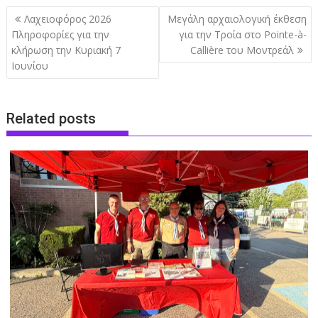
Post
Λαχειοφόρος 2026
Μεγάλη αρχαιολογική έκθεση
navigation
Πληροφορίες για την
για την Τροία στο Pointe-à-
κλήρωση την Κυριακή 7
Callière του Μοντρεάλ
Ιουνίου
Related posts