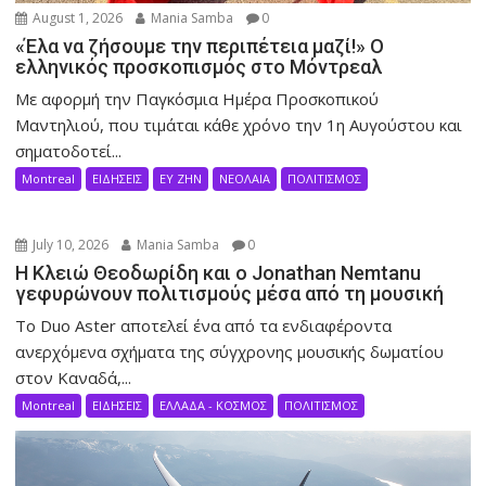
August 1, 2026
Mania Samba
0
«Έλα να ζήσουμε την περιπέτεια μαζί!» Ο
ελληνικός προσκοπισμός στο Μόντρεαλ
Με αφορμή την Παγκόσμια Ημέρα Προσκοπικού
Μαντηλιού, που τιμάται κάθε χρόνο την 1η Αυγούστου και
σηματοδοτεί...
Montreal
ΕΙΔΗΣΕΙΣ
ΕΥ ΖΗΝ
ΝΕΟΛΑΙΑ
ΠΟΛΙΤΙΣΜΟΣ
July 10, 2026
Mania Samba
0
Η Κλειώ Θεοδωρίδη και ο Jonathan Nemtanu
γεφυρώνουν πολιτισμούς μέσα από τη μουσική
Το Duo Aster αποτελεί ένα από τα ενδιαφέροντα
ανερχόμενα σχήματα της σύγχρονης μουσικής δωματίου
στον Καναδά,...
Montreal
ΕΙΔΗΣΕΙΣ
ΕΛΛΑΔΑ - ΚΟΣΜΟΣ
ΠΟΛΙΤΙΣΜΟΣ