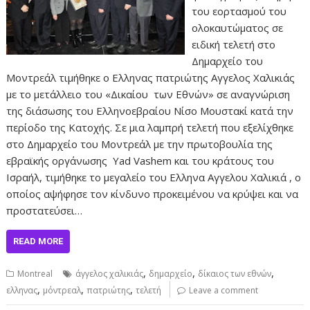
του εορτασμού του
ολοκαυτώματος σε
ειδική τελετή στο
Δημαρχείο του
Μοντρεάλ τιμήθηκε ο Ελληνας πατριώτης Αγγελος Χαλικιάς
με το μετάλλειο του «Δικαίου των Εθνών» σε αναγνώριση
της διάσωσης του Ελληνοεβραίου Νίσο Μουστακί κατά την
περίοδο της Κατοχής. Σε μια λαμπρή τελετή που εξελίχθηκε
στο Δημαρχείο του Μοντρεάλ με την πρωτοβουλία της
εβραϊκής οργάνωσης Yad Vashem και του κράτους του
Ισραήλ, τιμήθηκε το μεγαλείο του Ελληνα Αγγελου Χαλικιά , ο
οποίος αψήφησε τον κίνδυνο προκειμένου να κρύψει και να
προστατεύσει…
READ MORE
,
,
,
Montreal
άγγελος χαλικιάς
δημαρχείο
δίκαιος των εθνών
,
,
,
ελληνας
μόντρεαλ
πατριώτης
τελετή
Leave a comment