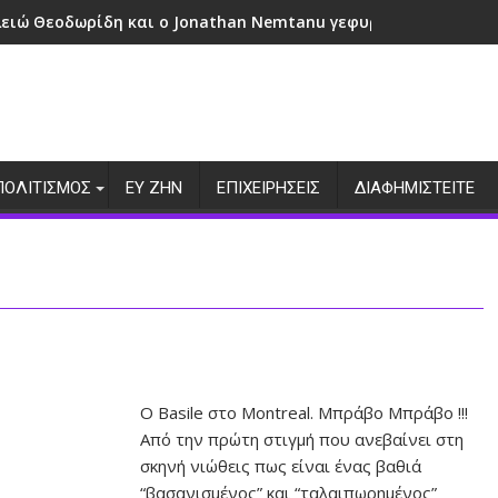
λειώ Θεοδωρίδη και ο Jonathan Nemtanu γεφυρώνουν πολιτι
ΠΟΛΙΤΙΣΜΟΣ
ΕΥ ΖΗΝ
ΕΠΙΧΕΙΡΗΣΕΙΣ
ΔΙΑΦΗΜΙΣΤΕΙΤΕ
Ο Basile στο Montreal. Μπράβο Μπράβο !!!
Από την πρώτη στιγμή που ανεβαίνει στη
σκηνή νιώθεις πως είναι ένας βαθιά
“βασανισμένος” και “ταλαιπωρημένος”