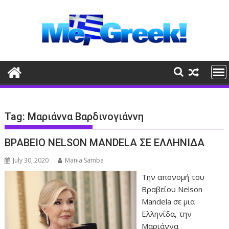
Skip
to
content
Tag:
Μαριάννα Βαρδινογιάννη
ΒΡΑΒΕΙΟ NELSON MANDELA ΣΕ ΕΛΛΗΝΙΔΑ
July 30, 2020
Mania Samba
Την απονομή του
Βραβείου Nelson
Mandela σε μια
Ελληνίδα, την
Μαριάννα