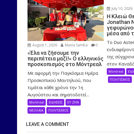
July 10, 2026
Η Κλειώ Θ
Jonathan 
γεφυρώνου
μέσα από 
Το Duo Aster
August 1, 2026
Mania Samba
0
ενδιαφέροντ
«Έλα να ζήσουμε την
της σύγχρον
περιπέτεια μαζί!» Ο ελληνικός
στον Καναδά,
προσκοπισμός στο Μόντρεαλ
Montreal
ΕΙΔ
Με αφορμή την Παγκόσμια Ημέρα
Προσκοπικού Μαντηλιού, που
ΠΟΛΙΤΙΣΜΟΣ
τιμάται κάθε χρόνο την 1η
Αυγούστου και σηματοδοτεί...
Montreal
ΕΙΔΗΣΕΙΣ
ΕΥ ΖΗΝ
ΝΕΟΛΑΙΑ
ΠΟΛΙΤΙΣΜΟΣ
LEAVE A COMMENT