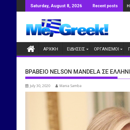
Skip
Η
Saturday, August 8, 2026
Recent posts
to
content
ΑΡΧΙΚΗ
ΕΙΔΗΣΕΙΣ
ΟΡΓΑΝΙΣΜΟΙ
ΒΡΑΒΕΙΟ NELSON MANDELA ΣΕ ΕΛΛΗΝ
July 30, 2020
Mania Samba