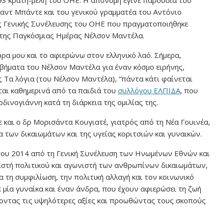
αντ Μπάντε και του γενικού γραμματέα του Αντόνιο
ς Γενικής Συνέλευσης του ΟΗΕ που πραγματοποιήθηκε
α της Παγκόσμιας Ημέρας Νέλσον Μαντέλα.
χώρα μου και το αφιερώνω στον ελληνικό λαό. Σήμερα,
βήματα του Νέλσον Μαντέλα για έναν κόσμο ειρήνης,
ς Τα λόγια (του Νέλσον Μαντέλα), “πάντα κάτι φαίνεται
ται καθημερινά από τα παιδιά του
συλλόγου ΕΛΠΙΔΑ
, που
ρδινογιάννη κατά τη διάρκεια της ομιλίας της.
 και ο δρ Μορισάντα Κουγιατέ, γιατρός από τη Νέα Γουινέα,
α των δικαιωμάτων και της υγείας κοριτσιών και γυναικών.
 του 2014 από τη Γενική Συνέλευση των Ηνωμένων Εθνών και
ιστή πολιτικού και αγωνιστή των ανθρωπίνων δικαιωμάτων,
α τη συμφιλίωση, την πολιτική αλλαγή και τον κοινωνικό
ε μία γυναίκα και έναν άνδρα, που έχουν αφιερώσει τη ζωή
οντας τις υψηλότερες αξίες και προωθώντας τους σκοπούς