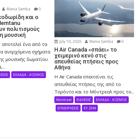
Mania Samba
0
εοδωρίδη και ο
Nemtanu
ν πολιτισμούς
τη μουσική
July 10, 2026
Mania Samba
0
 αποτελεί ένα από τα
Η Air Canada «σπάει» το
α ανερχόμενα σχήματα
χειμερινό κενό στις
ης μουσικής δωματίου
απευθείας πτήσεις προς
...
Αθήνα
ΗΣΕΙΣ
ΕΛΛΑΔΑ - ΚΟΣΜΟΣ
Η Air Canada επεκτείνει τις
απευθείας πτήσεις της από το
Τορόντο και το Μόντρεαλ προς το...
Montreal
ΕΙΔΗΣΕΙΣ
ΕΛΛΑΔΑ - ΚΟΣΜΟΣ
ΕΠΙΧΕΙΡΗΣΕΙΣ
ΕΥ ΖΗΝ