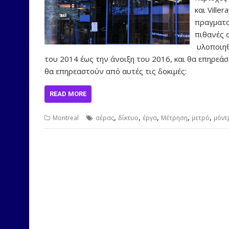
και Ville
πραγματο
πιθανές 
υλοποιηθ
του 2014 έως την άνοιξη του 2016, και θα επηρεά
θα επηρεαστούν από αυτές τις δοκιμές:
READ MORE
,
,
,
,
,
Montreal
αέρας
δίκτυο
έργα
Μέτρηση
μετρό
μόντ