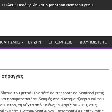
Η Κλειώ Θεοδωρίδη και ο Jonathan Nemtanu γεφυρώνουν πο
ΠΟΛΙΤΙΣΜΟΣ
ΕΥ ΖΗΝ
ΕΠΙΧΕΙΡΗΣΕΙΣ
ΔΙΑΦΗΜΙΣΤΕΙΤΕ
ς σήραγγες
δίκτυο του μετρό Η Société de transport de Montreal (stm)
ι να πραγματοποιήσει δοκιμές στο σύστημα εξαερισμού του
ου μετρό, τη νύχτα από 18 έως 19 Απριλίου 2013, στις
Ville-Marie, Plateau-Mont-Royal, Rosemont-La Petite-Patrie