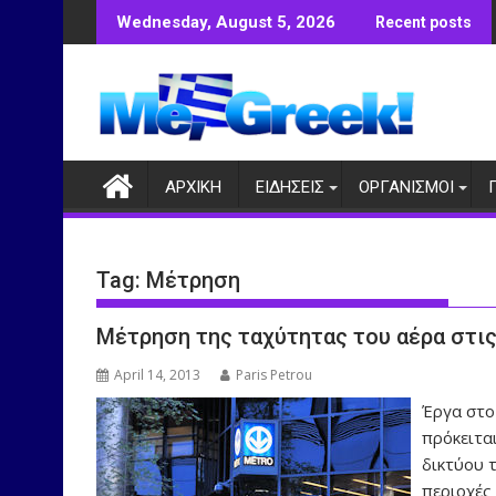
Skip
Wednesday, August 5, 2026
Recent posts
to
content
ΑΡΧΙΚΗ
ΕΙΔΗΣΕΙΣ
ΟΡΓΑΝΙΣΜΟΙ
Tag:
Μέτρηση
Μέτρηση της ταχύτητας του αέρα στι
April 14, 2013
Paris Petrou
Έργα στο 
πρόκειτα
δικτύου τ
περιοχές 