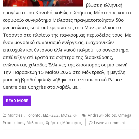
βίωσε η ελληνική
ομογένεια του Καναδά, καθώς ο Χρήστος Μάστορας και το
κορυφαίο συγκρότημα Μέλισσες πραγματοποίησαν δύο
μνημειώδεις sold-out εμφανίσεις στο Μόντρεαλ και το
Τορόντο στο πλαίσιο της παγκόσμιας περιοδείας τους. Με
έναν μοναδικό συνδυασμό ενέργειας, διαχρονικών
επιτυχιών και έντονου ελληνικού παλμού, το συγκρότημα
απέδειξε γιατί κρατά τα σκήπτρα της διασκέδασης,
ενώνοντας χιλιάδες Έλληνες της διασποράς σε μια φωνή.
Την Παρασκευή 15 Μαΐου 2026 στο Μόντρεαλ, η μεγάλη
μουσική βραδιά φιλοξενήθηκε στο εντυπωσιακό Palace
Centre des Congrès στο Λαβάλ, με…
READ MORE
,
,
,
,
Montreal
Toronto
ΕΙΔΗΣΕΙΣ
ΜΟΥΣΙΚΗ
Andrew Pololos
Omega
,
,
Productions
Μέλισσες
Χρήστος Μάστορας
Leave a comment