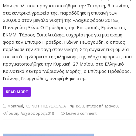
Μοντρεάλ, που πραγματο­ποιήθηκε την Τετάρτη, 6 Ιουνίου,
στα κεντρι­κά γραφεία της, παραδόθηκε η επιταγή των
$20,000 στον μεγάλο νικητή της «Λαχειοφόρου 2018»,
Παναγιώτη Ξένο. Ο Πρόεδρος της Επιτροπής Εράνου της
ΕΚΜΜ, Τάσ­σος Ξυπολιτάκης, ευχαρίστησε για μια ακό­μη
φορά τον Επίτιμο Πρόεδρο, Γιάννη Γε­ωργούδη, ο οποίος
παρέδωσε την επιταγή στον νικητή. Στη συγκινητική ομιλία
του κατά τη διάρκεια της κλήρωσης της «Λαχειοφόρου», που
πραγματοποιήθηκε την Κυριακή, 27 Μαΐου, στο Ελληνικό
Κοινοτικό Κέντρο “Αδριανός Μαρής”, ο Επίτιμος Πρόεδρος,
Γιάννης Γεωργούδης, αναφέρθηκε στη…
READ MORE
,
,
,
Montreal
ΚΟΙΝΟΤΗΤΕΣ / ΣΧΟΛΕΙΑ
εκμμ
επιτροπή εράνου
,
κλήρωση
Λαχειοφόρος 2018
Leave a comment