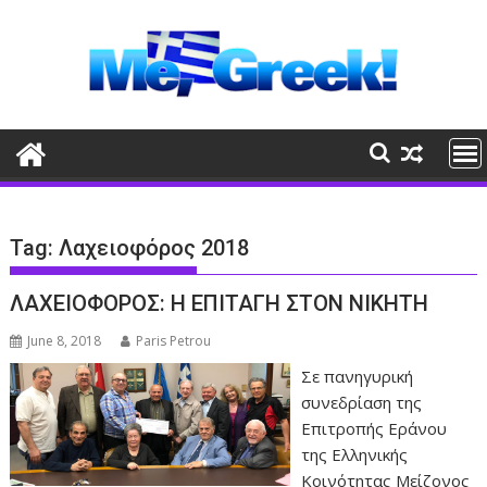
Skip
to
content
Tag:
Λαχειοφόρος 2018
ΛΑΧΕΙΟΦΟΡΟΣ: Η ΕΠΙΤΑΓΗ ΣΤΟΝ ΝΙΚΗΤΗ
June 8, 2018
Paris Petrou
Σε πανηγυρική
συνεδρίαση της
Επιτρο­πής Εράνου
της Ελληνικής
Κοινότητας Μείζονος