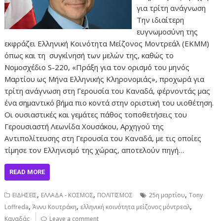
για τρίτη ανάγνωση
Την ιδιαίτερη
ευγνωμοσύνη της
εκφράζει Ελληνική Κοινότητα Μείζονος Μοντρεάλ (ΕΚΜΜ)
όπως και τη συγκίνησή των μελών της, καθώς το
Νομοσχέδιο S-220, «Πράξη για τον ορισμό του μηνός
Μαρτίου ως Μήνα Ελληνικής Κληρονομιάς», προχωρά για
τρίτη ανάγνωση στη Γερουσία του Καναδά, φέρνοντάς μας
ένα σημαντικό βήμα πιο κοντά στην οριστική του υιοθέτηση.
Οι ουσιαστικές και γεμάτες πάθος τοποθετήσεις του
Γερουσιαστή Λεωνίδα Χουσάκου, Αρχηγού της
Αντιπολίτευσης στη Γερουσία του Καναδά, με τις οποίες
τίμησε τον Ελληνισμό της χώρας, αποτελούν πηγή…
READ MORE
,
,
,
ΕΙΔΗΣΕΙΣ
ΕΛΛΑΔΑ - ΚΟΣΜΟΣ
ΠΟΛΙΤΙΣΜΟΣ
25η μαρτίου
Tony
,
,
,
Loffreda
Άννυ Κουτράκη
ελληνική κοινότητα μείζονος μόντρεαλ
Καναδάς
Leave a comment