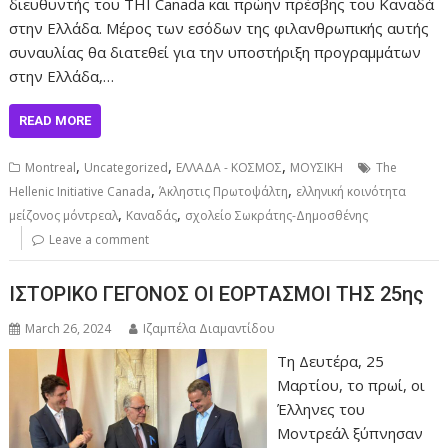
διευθυντής του THI Canada και πρώην πρέσβης του Καναδά
στην Ελλάδα. Μέρος των εσόδων της φιλανθρωπικής αυτής
συναυλίας θα διατεθεί για την υποστήριξη προγραμμάτων
στην Ελλάδα,…
READ MORE
,
,
,
Montreal
Uncategorized
ΕΛΛΑΔΑ - ΚΟΣΜΟΣ
ΜΟΥΣΙΚΗ
The
,
,
Hellenic Initiative Canada
Άκληστις Πρωτοψάλτη
ελληνική κοινότητα
,
,
μείζονος μόντρεαλ
Καναδάς
σχολείο Σωκράτης-Δημοσθένης
Leave a comment
ΙΣΤΟΡΙΚΟ ΓΕΓΟΝΟΣ ΟΙ ΕΟΡΤΑΣΜΟΙ ΤΗΣ 25ης
March 26, 2024
Ιζαμπέλα Διαμαντίδου
Τη Δευτέρα, 25
Μαρτίου, το πρωί, οι
Έλληνες του
Μοντρεάλ ξύπνησαν