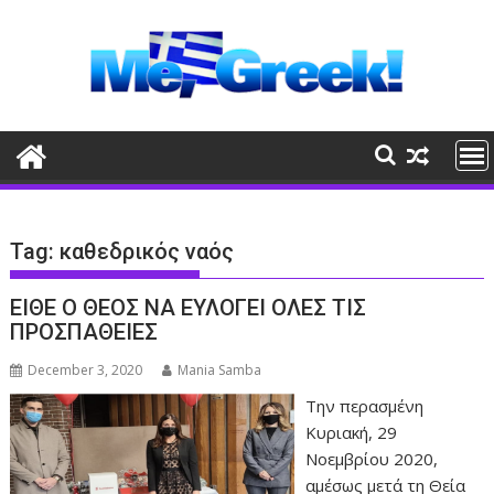
Skip
to
content
Tag:
καθεδρικός ναός
ΕΙΘΕ Ο ΘΕΟΣ ΝΑ ΕΥΛΟΓΕΙ ΟΛΕΣ ΤΙΣ
ΠΡΟΣΠΑΘΕΙΕΣ
December 3, 2020
Mania Samba
Την περασμένη
Κυριακή, 29
Νοεμβρίου 2020,
αμέσως μετά τη Θεία