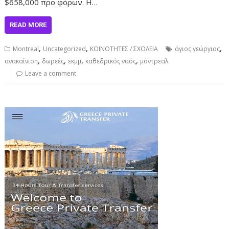
$658,000 προ φόρων. Η…
READ MORE
,
,
,
Montreal
Uncategorized
ΚΟΙΝΟΤΗΤΕΣ / ΣΧΟΛΕΙΑ
άγιος γεώργιος
,
,
,
,
ανακαίνιση
δωρεές
εκμμ
καθεδρικός ναός
μόντρεαλ
Leave a comment