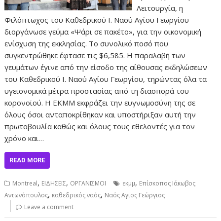
Λειτουργία, η
Φιλόπτωχος του Καθεδρικού Ι. Ναού Αγίου Γεωργίου
διοργάνωσε γεύμα «Ψάρι σε πακέτο», για την οικονομική
ενίσχυση της εκκλησίας. Το συνολικό ποσό που
συγκεντρώθηκε έφτασε τις $6,585. Η παραλαβή των
γευμάτων έγινε από την είσοδο της αίθουσας εκδηλώσεων
του Καθεδρικού Ι. Ναού Αγίου Γεωργίου, τηρώντας όλα τα
υγειονομικά μέτρα προστασίας από τη διασπορά του
κορονοϊού. Η ΕΚΜΜ εκφράζει την ευγνωμοσύνη της σε
όλους όσοι ανταποκρίθηκαν και υποστήριξαν αυτή την
πρωτοβουλία καθώς και όλους τους εθελοντές για τον
χρόνο και…
READ MORE
,
,
,
Montreal
ΕΙΔΗΣΕΙΣ
ΟΡΓΑΝΙΣΜΟΙ
εκμμ
Επίσκοπος Ιάκωβος
,
,
Αντωνόπουλος
καθεδρικός ναός
Ναός Αγιος Γεώργιος
Leave a comment