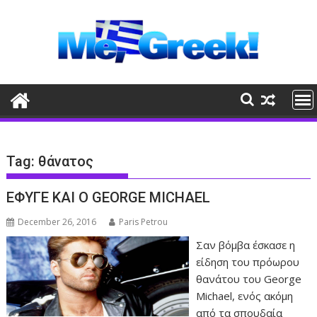
Skip
to
content
Tag:
θάνατος
ΕΦΥΓΕ ΚΑΙ Ο GEORGE MICHAEL
December 26, 2016
Paris Petrou
Σαν βόμβα έσκασε η
είδηση του πρόωρου
θανάτου του George
Michael, ενός ακόμη
από τα σπουδαία