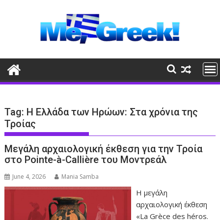
Skip
to
content
Tag:
Η Ελλάδα των Ηρώων: Στα χρόνια της
Τροίας
Μεγάλη αρχαιολογική έκθεση για την Τροία
στο Pointe-à-Callière του Μοντρεάλ
June 4, 2026
Mania Samba
Η μεγάλη
αρχαιολογική έκθεση
«La Grèce des héros.