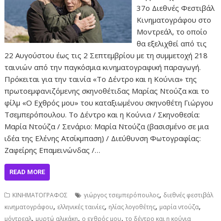
37ο Διεθνές Φεστιβάλ
Κινηματογράφου στο
Μοντρεάλ, το οποίο
θα εξελιχθεί από τις
22 Αυγούστου έως τις 2 Σεπτεμβρίου με τη συμμετοχή 218
ταινιών από την παγκόσμια κινηματογραφική παραγωγή.
Πρόκειται για την ταινία «Το Δέντρο και η Κούνια» της
πρωτοεμφανιζόμενης σκηνοθέτιδας Μαρίας Ντούζα και το
φίλμ «Ο Εχθρός μου» του καταξιωμένου σκηνοθέτη Γιώργου
Τσεμπερόπουλου. To Δέντρο και η Κούνια / Σκηνοθεσία:
Μαρία Ντούζα / Σενάριο: Μαρία Ντούζα (βασισμένο σε μια
ιδέα της Ελένης Ατσίκμπαση) / Διεύθυνση Φωτογραφίας:
Ζαφείρης Επαμεινώνδας /…
READ MORE
,
ΚΙΝΗΜΑΤΟΓΡΑΦΟΣ
γιώργος τσεμπερόπουλος
διεθνές φεστιβάλ
,
,
,
,
κινηματογράφου
ελληνικές ταινίες
ηλίας λογοθέτης
μαρία ντούζα
,
,
,
μόντρεαλ
μυρτώ αλικάκη
ο εχθρός μου
το δέντρο και η κούνια