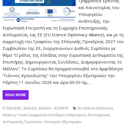
Γραμματεία Έρευνας
και Καινοτομίας του
Υπουργείου
Ανάπτυξης, την
Ευρωπαϊκή Επιτροπή και τη Συμμαχία Επιστημονικής
Διπλωματίας της ΕΕ (EU Science Diplomacy Alliance), και με τη
συμμετοχή του Γραφείου της Ελληνικής Προεδρίας 2027 του
Συμβουλίου της ΕΕ, διοργανώνουν Διεθνές Συμπόσιο με
θέμα “Ο ρόλος της Ελλάδας στην Ευρωπαϊκή Διπλωματία της
Επιστήμης: Δημιουργώντας Συνδέσεις, Διαμορφώνοντας το
Μέλλον”. Το Συμπόσιο θα πραγματοποιηθεί στο Αμφιθέατρο
”Γιάννος Κρανιδιώτης” του Υπουργείου Εξωτερικών την
Πέμπτη 11 Ιουν΄΄ίου 2026 και ώρα 09.30 πμ,…
READ MORE
,
,
ΕΙΔΗΣΕΙΣ
ΕΛΛΑΔΑ
ΕΛΛΑΔΑ - ΚΟΣΜΟΣ
EU Science Diplomacy
,
,
Alliance
Γενική Γραμματεία Απόδημου Ελληνισμού
Επιστημονική
,
,
Διπλωματία
Συμπόσιο
Υπουργείο Εξωτερικών