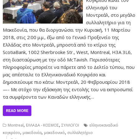
ελληνισμό του
Μοντρεάλ, στο μεγάλο
συλλαλητήριο για τη
Μακεδονία, που θα διοργανώσει την Κυριακή, 11 Μαρτίου
2018, στις 2:00 μ.μ., έξω από το Γενικό Προξενείο της
Ελλάδας στο Μοντρεάλ, μπροστά από το κτίριο της
ScotiaBank, 1002 Sherbrooke Str., West, Montreal, H3A 3L6,
στη διασταύρωση με την οδό McTavish. Περισσότερες
πληροφορίες μπορείτε να πάρετε από το Δελτίο τύπου, που
μας απέστειλε το Ελληνικαναδικό Κογκρέσο και
δημοσιεύουμε πιο κάτω: Μοντρεάλ, 20 Φεβρουαρίου 2018
—- Με στόχο την εξάσκηση της εντολής του να εκπροσωπεί
τα συμφέροντα των Καναδών ελληνικής…
READ MORE
,
,
Montreal
ΕΛΛΑΔΑ - ΚΟΣΜΟΣ
ΣΥΛΛΟΓΟΙ
ελληνοκαναδικό
,
,
,
κογκρέσο
μακεδονία
μακεδονικό
συλλαλητήριο