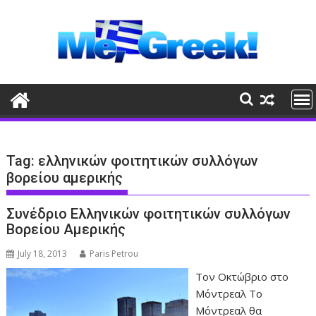
Skip
to
content
Tag:
ελληνικών φοιτητικών συλλόγων
βορείου αμερικής
Συνέδριο Ελληνικών φοιτητικών συλλόγων
Βορείου Αμερικής
July 18, 2013
Paris Petrou
Τον Οκτώβριο στο
Μόντρεαλ To
Μόντρεαλ θα