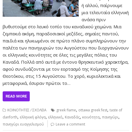
ή αλλού, παίρνουμε
μια τελευταία ελληνική
ανάσα πριν
βυθιστούμε στο λευκό τοπίο του καναδικού χειμώνα. Μια
ζεμπεκιά ακόμη, παραδοσιακοί μεζέδες, σημαίες παντού,
παιδιά και ηλικιωμένοι σε πρώτο πλάνο συμπληρώνουν την
παλέτα των πανηγυριών του Αυγούστου που διοργανώνουν
οι ελληνικές κοινότητες σε όλες τις μεγάλες πόλεις του
Καναδά. Πολλά από αυτά με έντονο θρησκευτικό χαρακτήρα,
αφού συνδυάζονται με τον εορτασμό της Κοίμησης της
Θεοτόκου, στις 15 Αυγούστου. Το χορό, κυριολεκτικά και
μεταφορικά, έσυραν πρώτοι το…
READ MORE
,
,
ΚΟΙΝΟΤΗΤΕΣ / ΣΧΟΛΕΙΑ
greek flame
ottawa greek fest
taste of
,
,
,
,
,
,
danforth
ελληνική φλόγα
ελληνικό
Καναδάς
κοινότητα
πανηγύρι
πανηγύρι ευαγγελισμού
Leave a comment