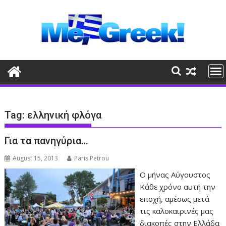
Skip
to
content
Tag:
ελληνική φλόγα
Για τα πανηγύρια…
August 15, 2013
Paris Petrou
Ο μήνας Αύγουστος
Κάθε χρόνο αυτή την
εποχή, αμέσως μετά
τις καλοκαιρινές μας
διακοπές στην Ελλάδα