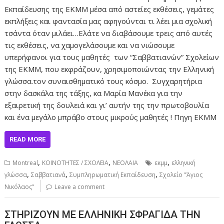
Εκπαίδευσης της ΕΚΜΜ μέσα από αστείες εκθέσεις, γεμάτες
εκπλήξεις και φαντασία μας αφηγούνται τι λέει μια σχολική
τσάντα όταν μιλάει…Ελάτε να διαβάσουμε τρεις από αυτές
τις εκθέσεις, να χαμογελάσουμε και να νιώσουμε
υπερήφανοι για τους μαθητές των “Σαββατιανών” Σχολείων
της ΕΚΜΜ, που εκφράζουν, χρησιμοποιώντας την Ελληνική
γλώσσα.τον συναισθηματικό τους κόσμο. Συγχαρητήρια
στην δασκάλα της τάξης, κα Μαρία Μανέκα για την
εξαιρετική της δουλειά και γι’ αυτήν της την πρωτοβουλία
και ένα μεγάλο μπράβο στους μικρούς μαθητές ! Πηγη ΕΚΜΜ
READ MORE
,
,
,
Montreal
ΚΟΙΝΟΤΗΤΕΣ / ΣΧΟΛΕΙΑ
ΝΕΟΛΑΙΑ
εκμμ
ελληνική
,
,
,
γλώσσα
Σαββατιανά
Συμπληρωματική Εκπαίδευση
Σχολείο "Άγιος
Νικόλαος"
Leave a comment
ΣΤΗΡΙΖΟΥΝ ΜΕ ΕΛΛΗΝΙΚΗ ΣΦΡΑΓΙΔΑ ΤΗΝ