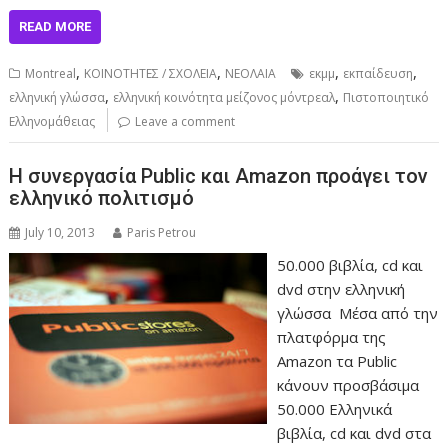
READ MORE
,
,
,
,
Montreal
ΚΟΙΝΟΤΗΤΕΣ / ΣΧΟΛΕΙΑ
ΝΕΟΛΑΙΑ
εκμμ
εκπαίδευση
,
,
ελληνική γλώσσα
ελληνική κοινότητα μείζονος μόντρεαλ
Πιστοποιητικό
Ελληνομάθειας
Leave a comment
Η συνεργασία Public και Amazon προάγει τον
ελληνικό πολιτισμό
July 10, 2013
Paris Petrou
50.000 βιβλία, cd και
dvd στην ελληνική
γλώσσα Μέσα από την
πλατφόρμα της
Amazon τα Public
κάνουν προσβάσιμα
50.000 Ελληνικά
βιβλία, cd και dvd στα