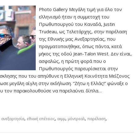
Photo Gallery Μεγάλη τιμή για όλο τον
ελληνισμό ήταν η συμμετοχή του
Πρωθυπουργού του Καναδά, Justin
Trudeau, ως Τελετάρχης, στην παρέλαση
της Εθνικής μας Ανεξαρτησίας, που
πραγματοποιήθηκε, όπως πάντα, κατά
μήκος της οδού Jean-Talon West. Δεν είναι,
ασφαλώς, η πρώτη φορά που ο
Πρωθυπουργός παρευρίσκεται στην
σκλησης που του απηύθυνε η Ελληνική Κοινότητα Μείζονος
δωσε μεγάλη αίγλη στην εκδήλωση. “Ζήτω η Ελλάς!” φώναξε ο
ου τον παρακολουθούσε να παρελαύνει δίπλα…
,
,
,
,
,
ή ανεξαρτησία
εθνική επέτειος
εκμμ
μόντρεαλ
παρέλαση