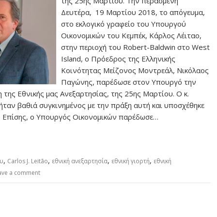
της 25ης Μαρτίου. Την περασμένη
Δευτέρα, 19 Μαρτίου 2018, το απόγευμα,
στο εκλογικό γραφείο του Υπουργού
Οικονομικών του Κεμπέκ, Κάρλος Λέιταο,
στην περιοχή του Robert-Baldwin στο West
Island, ο Πρόεδρος της Ελληνικής
Κοινότητας Μείζονος Μοντρεάλ, Νικόλαος
Παγώνης, παρέδωσε στον Υπουργό την
της Εθνικής μας Ανεξαρτησίας, της 25ης Μαρτίου. Ο κ.
 ήταν βαθιά συγκινημένος με την πράξη αυτή και υποσχέθηκε
. Επίσης, ο Υπουργός Οικονομικών παρέδωσε…
,
,
,
,
ου
Carlos J. Leitão
εθνική ανεξαρτησία
εθνική γιορτή
εθνική
ave a comment