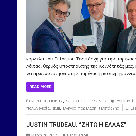
κορδέλα του Επίσημου Τελετάρχη για την παρέλαση 
Λέιταο, θερμός υποστηρικτής της Κοινότητάς μας,
να πρωτοστατήσει στην παρέλαση με υπερηφάνεια
READ MORE
,
,
Montreal
ΓΙΟΡΤΕΣ
ΚΟΙΝΟΤΗΤΕΣ / ΣΧΟΛΕΙΑ
25η μαρτί
,
,
,
,
παλιγγενεσία
εκμμ
ελληνες
παρέλαση
τελετάρχης
Le
JUSTIN TRUDEAU: “ΖΗΤΩ Η ΕΛΛΑΣ”
March 26, 2017
Paris Petrou