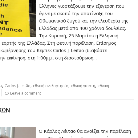
Έλληνες γιορτάζουμε την εξέγερση που
έγινε με σκοπό την αποτίναξη του
Οθωμανικού ζυγού και την ελευθερία της
Ελλάδας μετά από 400 χρόνια δουλείας.
Την Κυριακή, 25 Μαρτίου η Ελληνική
ς εορτής της Ελλάδας. Στη φετινή παρέλαση, Επίσημος
υβέρνησης του Κεμπέκ Carlos J. Leitão (διαβάστε
ην εκκίνηση, στη 1:00μ.μ., στη διασταύρωση…
,
,
,
,
ου
Carlos J. Leitão
εθνική ανεξαρτησία
εθνική γιορτή
εθνική
Leave a comment
ΚΩΝ
Ο Κάρλος Λέιταο θα ανοίξει την παρέλαση