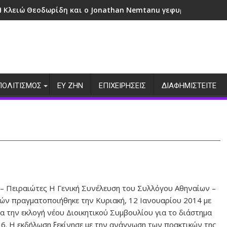
Η Κλειώ Θεοδωρίδη και ο Jonathan Nemtanu γεφυρώνουν πολι
ΠΟΛΙΤΙΣΜΟΣ
ΕΥ ΖΗΝ
ΕΠΙΧΕΙΡΗΣΕΙΣ
ΔΙΑΦΗΜΙΣΤΕΙΤΕ
 – Πειραιώτες Η Γενική Συνέλευση του Συλλόγου Αθηναίων –
ών πραγματοποιήθηκε την Κυριακή, 12 Ιανουαρίου 2014 με
μα την εκλογή νέου Διοικητικού Συμβουλίου για το διάστημα
6. Η εκδήλωση ξεκίνησε με την ανάγνωση των πρακτικών της