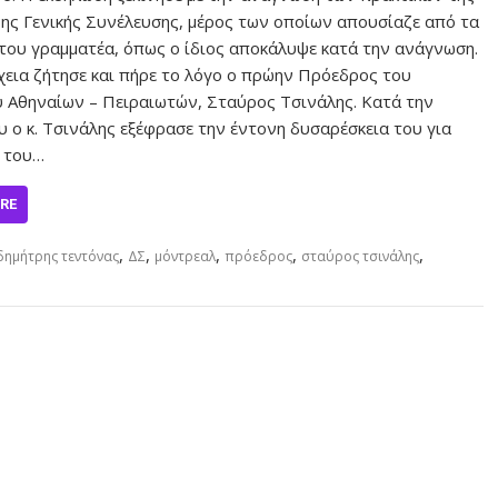
ης Γενικής Συνέλευσης, μέρος των οποίων απουσίαζε από τα
του γραμματέα, όπως ο ίδιος αποκάλυψε κατά την ανάγνωση.
χεια ζήτησε και πήρε το λόγο ο πρώην Πρόεδρος του
 Αθηναίων – Πειραιωτών, Σταύρος Τσινάλης. Κατά την
υ ο κ. Τσινάλης εξέφρασε την έντονη δυσαρέσκεια του για
η του…
RE
,
,
,
,
,
δημήτρης τεντόνας
ΔΣ
μόντρεαλ
πρόεδρος
σταύρος τσινάλης