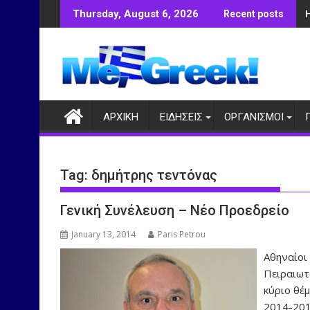
Skip
Thursday, August 6, 2026
Recent posts
to
content
ΑΡΧΙΚΗ
ΕΙΔΗΣΕΙΣ
ΟΡΓΑΝΙΣΜΟΙ
Tag:
δημήτρης τεντόνας
Γενική Συνέλευση – Νέο Προεδρείο
January 13, 2014
Paris Petrou
Αθηναίοι
Πειραιωτ
κύριο θέ
2014-201