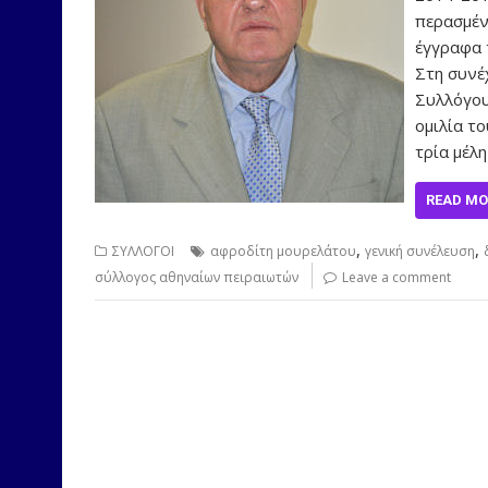
περασμέν
έγγραφα 
Στη συνέ
Συλλόγου
ομιλία το
τρία μέλ
READ MO
,
,
ΣΥΛΛΟΓΟΙ
αφροδίτη μουρελάτου
γενική συνέλευση
σύλλογος αθηναίων πειραιωτών
Leave a comment