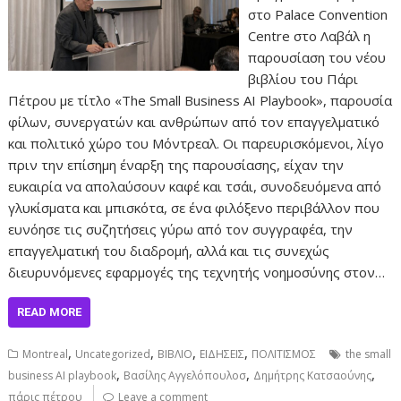
στο Palace Convention
Centre στο Λαβάλ η
παρουσίαση του νέου
βιβλίου του Πάρι
Πέτρου με τίτλο «The Small Business AI Playbook», παρουσία
φίλων, συνεργατών και ανθρώπων από τον επαγγελματικό
και πολιτικό χώρο του Μόντρεαλ. Οι παρευρισκόμενοι, λίγο
πριν την επίσημη έναρξη της παρουσίασης, είχαν την
ευκαιρία να απολαύσουν καφέ και τσάι, συνοδευόμενα από
γλυκίσματα και μπισκότα, σε ένα φιλόξενο περιβάλλον που
ευνόησε τις συζητήσεις γύρω από τον συγγραφέα, την
επαγγελματική του διαδρομή, αλλά και τις συνεχώς
διευρυνόμενες εφαρμογές της τεχνητής νοημοσύνης στον…
READ MORE
,
,
,
,
Montreal
Uncategorized
ΒΙΒΛΙΟ
ΕΙΔΗΣΕΙΣ
ΠΟΛΙΤΙΣΜΟΣ
the small
,
,
,
business AI playbook
Βασίλης Αγγελόπουλοσ
Δημήτρης Κατσαούνης
πάρις πέτρου
Leave a comment