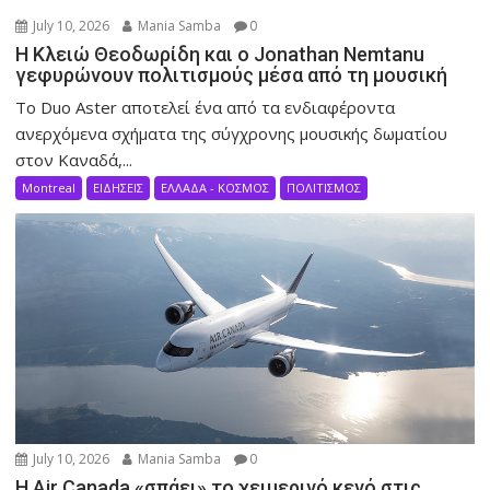
July 10, 2026
Mania Samba
0
Η Κλειώ Θεοδωρίδη και ο Jonathan Nemtanu
γεφυρώνουν πολιτισμούς μέσα από τη μουσική
Το Duo Aster αποτελεί ένα από τα ενδιαφέροντα
ανερχόμενα σχήματα της σύγχρονης μουσικής δωματίου
στον Καναδά,...
Montreal
ΕΙΔΗΣΕΙΣ
ΕΛΛΑΔΑ - ΚΟΣΜΟΣ
ΠΟΛΙΤΙΣΜΟΣ
July 10, 2026
Mania Samba
0
Η Air Canada «σπάει» το χειμερινό κενό στις