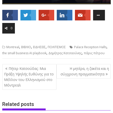
0
,
,
,
,
Montreal
ΒΙΒΛΙΟ
ΕΙΔΗΣΕΙΣ
ΠΟΛΙΤΙΣΜΟΣ
Palace Reception Halls
,
,
the small business AI playbook
Δημήτρης Κατσαούνης
πάρις πέτρου
Post
Πήτερ Κατσούδας: Μια
Η μητέρα, η ζακέτα και η
navigation
Πράξη Υψηλής Ευθύνης για το
σύγχρονη πραγματικότητα
Μέλλον του Ελληνισμού στο
Μόντρεαλ
Related posts