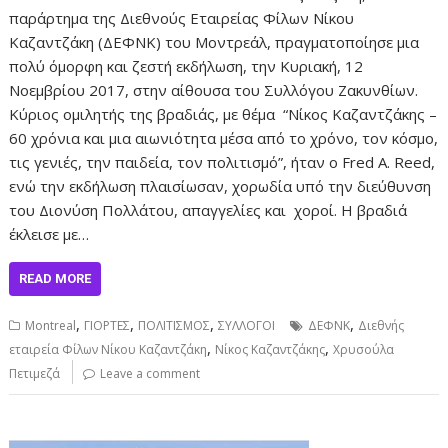
παράρτημα της Διεθνούς Εταιρείας Φίλων Νίκου
Καζαντζάκη (ΔΕΦΝΚ) του Μοντρεάλ, πραγματοποίησε μια
πολύ όμορφη και ζεστή εκδήλωση, την Κυριακή, 12
Νοεμβρίου 2017, στην αίθουσα του Συλλόγου Ζακυνθίων.
Κύριος ομιλητής της βραδιάς, με θέμα “Νίκος Καζαντζάκης –
60 χρόνια και μια αιωνιότητα μέσα από το χρόνο, τον κόσμο,
τις γενιές, την παιδεία, τον πολιτισμό”, ήταν ο Fred A. Reed,
ενώ την εκδήλωση πλαισίωσαν, χορωδία υπό την διεύθυνση
του Διονύση Πολλάτου, απαγγελίες και χοροί. Η βραδιά
έκλεισε με…
READ MORE
,
,
,
,
Montreal
ΓΙΟΡΤΕΣ
ΠΟΛΙΤΙΣΜΟΣ
ΣΥΛΛΟΓΟΙ
ΔΕΦΝΚ
Διεθνής
,
,
εταιρεία Φίλων Νίκου Καζαντζάκη
Νίκος Καζαντζάκης
Χρυσούλα
Πετιμεζά
Leave a comment