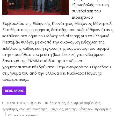
εξ αναβολής τακτική
συνεδρίαση του
Διοικητικού
Συμβουλίου της Ελληνικής Κοινότητας Μείζονος Μόντρεαλ.
Στα θέματα της ημερήσιας διάταξης που συζητήθηκαν ήταν η
κατάθεση στο Δήμο του Μόντρεαλ αίτησης για το Ελληνικό
Φεστιβάλ Φλόγα, με σκοπό την οικονομική ενίσχυση της
εκδήλωσης καθώς και η έγκριση της συμφωνίας που αφορά
στην προμήθεια του μεσίτη (loan broker) για ενδεχόμενο
δανεισμό της ΕΚΜΜ από δύο προτεινόμενα
χρηματοπιστωτικά ιδρύματα. Στην αναφορά του Προέδρου,
σε μήνυμα του από την Ελλάδα ο κ. Νικόλαος Παγώνης
ανέφερε πως…
READ MORE
,
,
ΚΟΙΝΟΤΗΤΕΣ / ΣΧΟΛΕΙΑ
δανεισμός
διοικητικό συμβούλιο
,
,
,
,
,
εγκρίθηκε
ελληνική κοινότητα
μείζονος
μεσίτης
μόντρεαλ
προμήθεια
Leave a comment