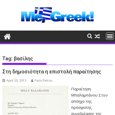
Skip
to
content
Tag:
βασίλης
Στη δημοσιότητα η επιστολή παραίτησης
April 20, 2013
Paris Petrou
Παραίτηση
Μπαλαμπάνου Στον
απόηχο της
πρόσφατης
συνεδρίασης της