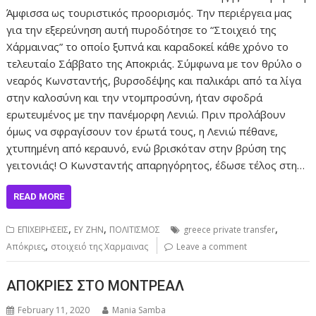
Άμφισσα ως τουριστικός προορισμός. Την περιέργεια μας
για την εξερεύνηση αυτή πυροδότησε το “Στοιχειό της
Χάρμαινας” το οποίο ξυπνά και καραδοκεί κάθε χρόνο το
τελευταίο Σάββατο της Αποκριάς. Σύμφωνα με τον θρύλο ο
νεαρός Κωνσταντής, βυρσοδέψης και παλικάρι από τα λίγα
στην καλοσύνη και την ντομπροσύνη, ήταν σφοδρά
ερωτευμένος με την πανέμορφη Λενιώ. Πριν προλάβουν
όμως να σφραγίσουν τον έρωτά τους, η Λενιώ πέθανε,
χτυπημένη από κεραυνό, ενώ βρισκόταν στην βρύση της
γειτονιάς! Ο Κωνσταντής απαρηγόρητος, έδωσε τέλος στη…
READ MORE
,
,
,
ΕΠΙΧΕΙΡΗΣΕΙΣ
ΕΥ ΖΗΝ
ΠΟΛΙΤΙΣΜΟΣ
greece private transfer
,
Απόκριες
στοιχειό της Χαρμαινας
Leave a comment
ΑΠΟΚΡΙΕΣ ΣΤΟ ΜΟΝΤΡΕΑΛ
February 11, 2020
Mania Samba