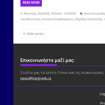
READ MORE
,
,
Montreal
ΕΙΔΗΣΕΙΣ
ΕΛΛΑΔΑ - ΚΟΣΜΟΣ
Άννυ Κουτράκη
,
,
,
Ζακ Μπουσάρ
Κατερίνα Βαρβαρήγου.
Μιχάλης Πατσατζής
Posts
Older posts
navigation
Επικοινωνήστε μαζί μας:
Στείλτε μας τα Δελτία Τύπου και τις Ανακοινώσεις 
news@megreek.ca
Cop
Pr