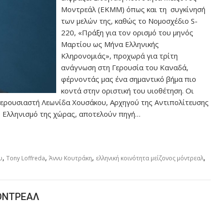
Μοντρεάλ (ΕΚΜΜ) όπως και τη συγκίνησή
των μελών της, καθώς το Νομοσχέδιο S-
220, «Πράξη για τον ορισμό του μηνός
Μαρτίου ως Μήνα Ελληνικής
Κληρονομιάς», προχωρά για τρίτη
ανάγνωση στη Γερουσία του Καναδά,
φέρνοντάς μας ένα σημαντικό βήμα πιο
κοντά στην οριστική του υιοθέτηση. Οι
 Γερουσιαστή Λεωνίδα Χουσάκου, Αρχηγού της Αντιπολίτευσης
ον Ελληνισμό της χώρας, αποτελούν πηγή…
,
,
,
,
υ
Tony Loffreda
Άννυ Κουτράκη
ελληνική κοινότητα μείζονος μόντρεαλ
ΜΟΝΤΡΕΑΛ