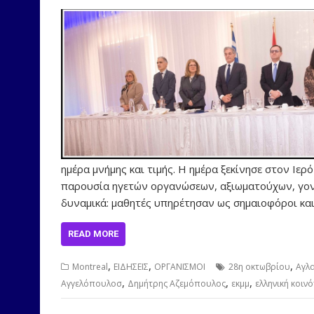
ημέρα μνήμης και τιμής. Η ημέρα ξεκίνησε στον Ιε
παρουσία ηγετών οργανώσεων, αξιωματούχων, γον
δυναμικά: μαθητές υπηρέτησαν ως σημαιοφόροι κα
READ MORE
,
,
,
Montreal
ΕΙΔΗΣΕΙΣ
ΟΡΓΑΝΙΣΜΟΙ
28η οκτωβρίου
Αγλα
,
,
,
Αγγελόπουλοσ
Δημήτρης Αζεμόπουλος
εκμμ
ελληνική κοιν