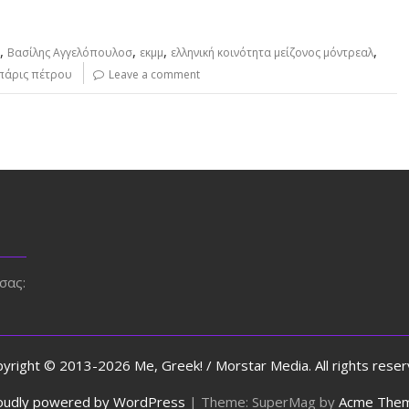
,
,
,
,
Βασίλης Αγγελόπουλοσ
εκμμ
ελληνική κοινότητα μείζονος μόντρεαλ
πάρις πέτρου
Leave a comment
σας:
yright © 2013-2026 Me, Greek! / Morstar Media. All rights rese
oudly powered by WordPress
|
Theme: SuperMag by
Acme The