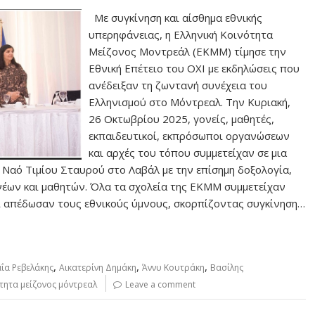
Με συγκίνηση και αίσθημα εθνικής
υπερηφάνειας, η Ελληνική Κοινότητα
Μείζονος Μοντρεάλ (ΕΚΜΜ) τίμησε την
Εθνική Επέτειο του ΟΧΙ με εκδηλώσεις που
ανέδειξαν τη ζωντανή συνέχεια του
Ελληνισμού στο Μόντρεαλ. Την Κυριακή,
26 Οκτωβρίου 2025, γονείς, μαθητές,
εκπαιδευτικοί, εκπρόσωποι οργανώσεων
και αρχές του τόπου συμμετείχαν σε μια
ρό Ναό Τιμίου Σταυρού στο Λαβάλ με την επίσημη δοξολογία,
έων και μαθητών. Όλα τα σχολεία της ΕΚΜΜ συμμετείχαν
ι απέδωσαν τους εθνικούς ύμνους, σκορπίζοντας συγκίνηση…
,
,
,
ΐα Ρεβελάκης
Αικατερίνη Δημάκη
Άννυ Κουτράκη
Βασίλης
ότητα μείζονος μόντρεαλ
Leave a comment