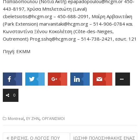
Παπαδοπούλου (Νότια Ακτή) epapadopoulou@hcgm.or 450-
443-8197, Χρύσα Μπελετσιώτη (Laval)
cbeletsiotis@hcgm.org – 450-688-2091, Μαίρη Αρβανιτάκη
(Park Extension) marvanitaki@hcgm.org – 514-906-0784 και
Κωνσταντίνα Ξένου Κοκολέτση (Côte-des-Neiges,
Outremont) Prog.sshq@hcgm.org – 514-738-2421, εσωτ. 121
Πηγή: ΕΚΜΜ
0
,
,
Montreal
ΕΥ ΖΗΝ
ΟΡΓΑΝΙΣΜΟΙ
Post
ΒΡΙΣΗΙΣ. Ο ΛΟΓΟΣ ΠΟΥ
ΙΩΣΗΦ ΠΟΛΟΣΗΦΑΚΗΣ ΕΝΑΣ