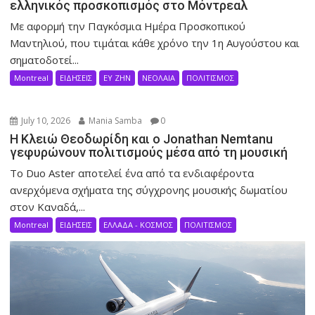
ελληνικός προσκοπισμός στο Μόντρεαλ
Με αφορμή την Παγκόσμια Ημέρα Προσκοπικού
Μαντηλιού, που τιμάται κάθε χρόνο την 1η Αυγούστου και
σηματοδοτεί...
Montreal
ΕΙΔΗΣΕΙΣ
ΕΥ ΖΗΝ
ΝΕΟΛΑΙΑ
ΠΟΛΙΤΙΣΜΟΣ
July 10, 2026
Mania Samba
0
Η Κλειώ Θεοδωρίδη και ο Jonathan Nemtanu
γεφυρώνουν πολιτισμούς μέσα από τη μουσική
Το Duo Aster αποτελεί ένα από τα ενδιαφέροντα
ανερχόμενα σχήματα της σύγχρονης μουσικής δωματίου
στον Καναδά,...
Montreal
ΕΙΔΗΣΕΙΣ
ΕΛΛΑΔΑ - ΚΟΣΜΟΣ
ΠΟΛΙΤΙΣΜΟΣ