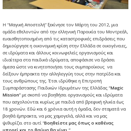
H “Μαγική Αποστολή” ξεκίνησε τον Μάρτη του 2012, μια
ομάδα εθελοντών από την ελληνική Παροικία του Μοντρεάλ,
ευαισθητοποιημένη από τις καταστροφικές επιδράσεις που
δημιούργησε η οικονομική κρίση στην Ελλάδα σε οικογένειες,
σε ιδρύματα και άλλους κοινωφελείς οργανισμούς και
ιδιαίτερα στα παιδικά ιδρύματα, αποφάσισε να δράσει
άμεσα ώστε να κινητοποιήσει τους συμπαροίκους να
δείξουν έμπρακτα την αλληλεγγύη τους στην πατρίδα και
τους ανθρώπους της. Έτσι ιδρύθηκε η Επιτροπή
Συμπαράστασης Παιδικών Ιδρυμάτων της Ελλάδας
“Μagic
Mission”
με σκοπό να βοηθήσει οργανισμούς και ιδρύματα
που ασχολούνται κυρίως με παιδιά από βρεφική ηλικία έως
18 χρονών. Εδώ και 6 χρόνια αυτή η όμαδα, δεν σταματά να
βοηθά έμπρακτα, να μας χαμογελά, αλλά και να μας
ψιθυρίζει στο αυτί “
Βοηθείστε μας όπως ο καθένας
μπορεί και το θαύμα θα γίνει.”