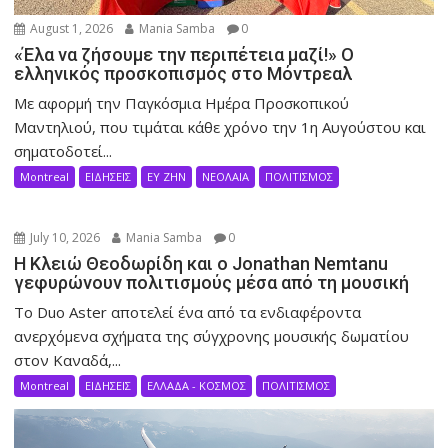
August 1, 2026
Mania Samba
0
«Έλα να ζήσουμε την περιπέτεια μαζί!» Ο
ελληνικός προσκοπισμός στο Μόντρεαλ
Με αφορμή την Παγκόσμια Ημέρα Προσκοπικού
Μαντηλιού, που τιμάται κάθε χρόνο την 1η Αυγούστου και
σηματοδοτεί...
Montreal
ΕΙΔΗΣΕΙΣ
ΕΥ ΖΗΝ
ΝΕΟΛΑΙΑ
ΠΟΛΙΤΙΣΜΟΣ
July 10, 2026
Mania Samba
0
Η Κλειώ Θεοδωρίδη και ο Jonathan Nemtanu
γεφυρώνουν πολιτισμούς μέσα από τη μουσική
Το Duo Aster αποτελεί ένα από τα ενδιαφέροντα
ανερχόμενα σχήματα της σύγχρονης μουσικής δωματίου
στον Καναδά,...
Montreal
ΕΙΔΗΣΕΙΣ
ΕΛΛΑΔΑ - ΚΟΣΜΟΣ
ΠΟΛΙΤΙΣΜΟΣ