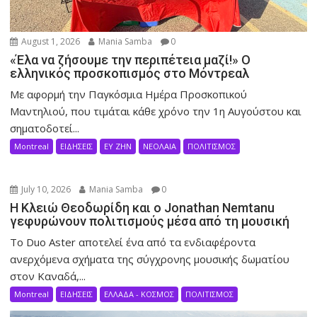
August 1, 2026
Mania Samba
0
«Έλα να ζήσουμε την περιπέτεια μαζί!» Ο
ελληνικός προσκοπισμός στο Μόντρεαλ
Με αφορμή την Παγκόσμια Ημέρα Προσκοπικού
Μαντηλιού, που τιμάται κάθε χρόνο την 1η Αυγούστου και
σηματοδοτεί...
Montreal
ΕΙΔΗΣΕΙΣ
ΕΥ ΖΗΝ
ΝΕΟΛΑΙΑ
ΠΟΛΙΤΙΣΜΟΣ
July 10, 2026
Mania Samba
0
Η Κλειώ Θεοδωρίδη και ο Jonathan Nemtanu
γεφυρώνουν πολιτισμούς μέσα από τη μουσική
Το Duo Aster αποτελεί ένα από τα ενδιαφέροντα
ανερχόμενα σχήματα της σύγχρονης μουσικής δωματίου
στον Καναδά,...
Montreal
ΕΙΔΗΣΕΙΣ
ΕΛΛΑΔΑ - ΚΟΣΜΟΣ
ΠΟΛΙΤΙΣΜΟΣ