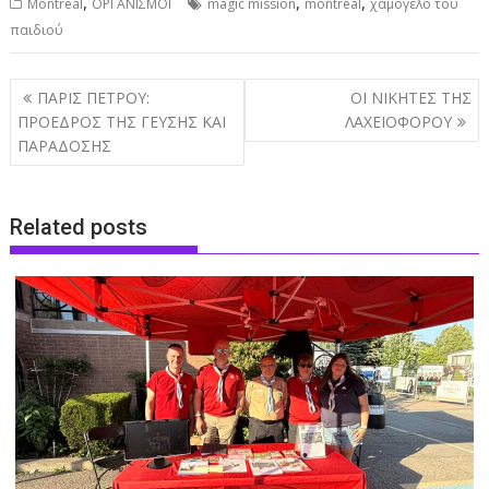
,
,
,
Montreal
ΟΡΓΑΝΙΣΜΟΙ
magic mission
montreal
χαμόγελο του
παιδιού
Post
ΠΑΡΙΣ ΠΕΤΡΟΥ:
ΟΙ ΝΙΚΗΤΕΣ ΤΗΣ
navigation
ΠΡΟΕΔΡΟΣ ΤΗΣ ΓΕΥΣΗΣ ΚΑΙ
ΛΑΧΕΙΟΦΟΡΟΥ
ΠΑΡΑΔΟΣΗΣ
Related posts