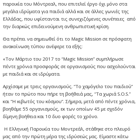
παροικία του Μόντρεαλ, που επιτελεί έργο όχι μόνο στα
μεγάλα ιδρύματα για παιδιά αλλά και σε άλλες γωνιές της
Ελλάδας, που υφίστανται τις συνεχιζόμενες συνέπειες από
την διαρκώς επιδεινούμενη ανθρωπιστική κρίση.
Θα πρέπει να σημειωθεί ότι το
Magic Mission
σε πρόσφατη
ανακοίνωση τύπου ανέφερε τα εξής:
«Τον Μάρτιο του 2017 το “
Magic Mission
” συμπλήρωσε
πέντε χρόνια προσφοράς σε οργανισμούς που ασχολούνται
με παιδιά και σε ιδρύματα.
Αρχίσαμε με τρεις οργανισμούς. “Το χαμόγελο του παιδιού”
ήταν το πρώτο που πήρε τη βοήθειά μας, “Τα χωριά
S
.
O
.
S
.”
και “Η κιβωτός του κόσμου”. Σήμερα, μετά από πέντε χρόνια,
βοηθάμε 55 οργανισμούς, εκ των οποίων 45 με σχεδόν
δίμηνη βοήθεια και 10 δυο φορές το χρόνο.
Η Ελληνική Παροικία του Μοντρεάλ, στάθηκε στο πλευρό
μας από την πρώτη μέρα της ιδρύσεώς μας. Είμαστε κάτω