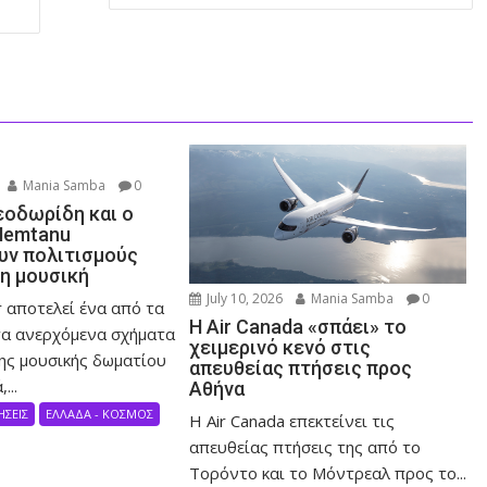
Mania Samba
0
εοδωρίδη και ο
Nemtanu
ν πολιτισμούς
τη μουσική
July 10, 2026
Mania Samba
0
 αποτελεί ένα από τα
Η Air Canada «σπάει» το
α ανερχόμενα σχήματα
χειμερινό κενό στις
ης μουσικής δωματίου
απευθείας πτήσεις προς
...
Αθήνα
ΗΣΕΙΣ
ΕΛΛΑΔΑ - ΚΟΣΜΟΣ
Η Air Canada επεκτείνει τις
απευθείας πτήσεις της από το
Τορόντο και το Μόντρεαλ προς το...