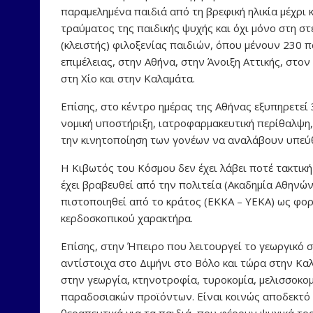
παραμελημένα παιδιά από τη βρεφική ηλικία μέχρι 
τραύματος της παιδικής ψυχής και όχι μόνο στη στ
(κλειστής) φιλοξενίας παιδιών, όπου μένουν 230 π
επιμέλειας, στην Αθήνα, στην Άνοιξη Αττικής, στο
στη Χίο και στην Καλαμάτα.
Επίσης, στο κέντρο ημέρας της Αθήνας εξυπηρετεί 3
νομική υποστήριξη, ιατροφαρμακευτική περίθαλψη, 
την κινητοποίηση των γονέων να αναλάβουν υπεύθ
Η Κιβωτός του Κόσμου δεν έχει λάβει ποτέ τακτική 
έχει βραβευθεί από την πολιτεία (Ακαδημία Αθηνών
πιστοποιηθεί από το κράτος (ΕΚΚΑ – ΥΕΚΑ) ως φο
κερδοσκοπικού χαρακτήρα.
Επίσης, στην Ήπειρο που λειτουργεί το γεωργικό 
αντίστοιχα στο Διμήνι στο Βόλο και τώρα στην Κα
στην γεωργία, κτηνοτροφία, τυροκομία, μελισσοκο
παραδοσιακών προϊόντων. Είναι κοινώς αποδεκτό 
θεραπευτικά για τα παιδιά, που φέρουν ψυχικά τρ