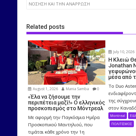
navigation
ΝΟΣΗΣΗ ΚΑΙ ΤΗΝ ΑΝΑΡΡΩΣΗ
Related posts
July 10, 2026
Η Κλειώ Θ
Jonathan 
γεφυρώνου
μέσα από 
Το Duo Aster
August 1, 2026
Mania Samba
0
ενδιαφέροντ
«Έλα να ζήσουμε την
της σύγχρον
περιπέτεια μαζί!» Ο ελληνικός
στον Καναδά,
προσκοπισμός στο Μόντρεαλ
Montreal
ΕΙΔ
Με αφορμή την Παγκόσμια Ημέρα
Προσκοπικού Μαντηλιού, που
ΠΟΛΙΤΙΣΜΟΣ
τιμάται κάθε χρόνο την 1η