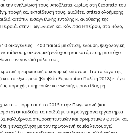
και την ενηλικίωσή τους. Αποβλέπει κυρίως στη θεραπεία του
έγη, τροφή και εκπαίδευσή τους. Διαθέτει σπίτια ολοήμερης
αιδιά κατόπιν εισαγγελικής εντολής κι ανάθεσης της
ν Πειραιά, στην Πωγωνιανή και Κόνιτσα Ηπείρου, στο Βόλο,
10 οικογένειες – 400 παιδιά με σίτιση, ένδυση, ψυχολογική,
εκπαίδευση, οικονομική ενίσχυση και κατάρτιση, με στόχο
υνα τον γονεϊκό ρόλο τους.
κρατική ή ευρωπαϊκή οικονομική ενίσχυση. Για το έργο της
) και το εξωτερικό (βραβείο Ευρωπαίου Πολίτη 2018) κι έχει
ρέας παροχής υπηρεσιών κοινωνικής φροντίδας μη
σχολείο – φάρμα από το 2015 στην Πωγωνιανή (και
λαμάτα) εκπαιδεύει τα παιδιά με υπερσύγχρονα εργαστήρια
μία, καλλιέργεια οπωροκηπευτικών και αρωματικών φυτών και
ότι η ενασχόληση με τον πρωτογενή τομέα λειτουργεί
αύματα λόγω παραμέλησης, κακοποίησης κ.α, αλλά επίσης