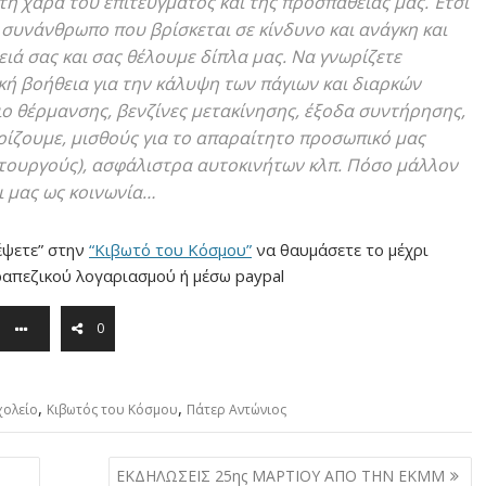
τη χαρά του επιτεύγματος και της προσπάθειάς μας. Έτσι
 συνάνθρωπο που βρίσκεται σε κίνδυνο και ανάγκη και
ιά σας και σας θέλουμε δίπλα μας. Να γνωρίζετε
ή βοήθεια για την κάλυψη των πάγιων και διαρκών
ο θέρμανσης, βενζίνες μετακίνησης, έξοδα συντήρησης,
ρίζουμε, μισθούς για το απαραίτητο προσωπικό μας
ιτουργούς), ασφάλιστρα αυτοκινήτων κλπ. Πόσο μάλλον
ι μας ως κοινωνία…
έψετε” στην
“Κιβωτό του Κόσμου”
να θαυμάσετε το μέχρι
ραπεζικού λογαριασμού ή μέσω paypal
0
,
,
χολείο
Κιβωτός του Κόσμου
Πάτερ Αντώνιος
ΕΚΔΗΛΩΣΕΙΣ 25ης ΜΑΡΤΙΟΥ ΑΠΟ ΤΗΝ ΕΚΜΜ