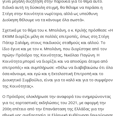
γίνει μεγάλη συζήτηση στην παροικία για το θέμα αυτό.
Ειδικά αυτή τη δύσκολη στιγμή, θα θέλαμε να περάσει η
Στέγη στην Κοινότητα νωρίτερα, αλλά ως υπεύθυνη
Διοίκηση θέλουμε να τα κάνουμε όλα σωστά».
Σχετικά με το θέμα του κ. Μπολάνη, ο κ. Κριλής πρόσθεσε: «Η
ΕΚΜΜ διορίζει μέλη σε πολλές επιτροπές, όπως στη Στέγη
Πάτερ Σαλάμη, στους παιδικούς σταθμούς και αλλού. Το
ίδιο έγινε και με τον κ. Μπολάνη, που διορίστηκε από τον
πρώην Πρόεδρο της Κοινότητας, Νικόλαο Παγώνη. Η
Κοινότητα μπορεί να διορίζει και να αποσύρει άτομα από
επιτροπές» και συμπλήρωσε: «Θέλω να διαβεβαιώσω ότι όλα
όσα κάνουμε, και εγώ και η Εκτελεστική Επιτροπή και το
Διοικητικό Συμβούλιο, είναι για το καλό και για το συμφέρον
της Κοινότητας».
Ο Πρόεδρος ολοκλήρωσε την αναφορά του ενημερώνοντας
για τις εορταστικές εκδηλώσεις του 2021, με αφορμή την
200η επέτειο από την Επανάσταση της Ελλάδας για την
εθνική μας ανεξαρτησία. Η Ελληνική Κυβέρνηση δημιούργησε