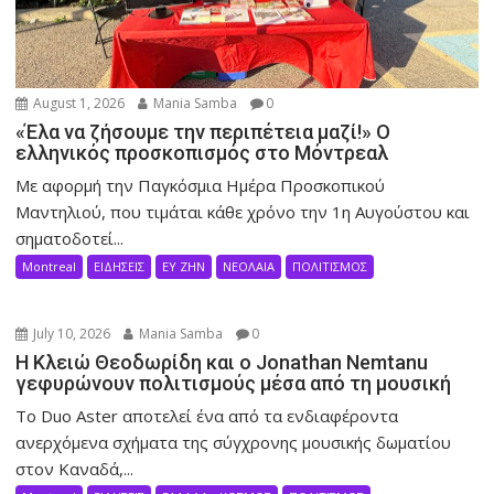
August 1, 2026
Mania Samba
0
«Έλα να ζήσουμε την περιπέτεια μαζί!» Ο
ελληνικός προσκοπισμός στο Μόντρεαλ
Με αφορμή την Παγκόσμια Ημέρα Προσκοπικού
Μαντηλιού, που τιμάται κάθε χρόνο την 1η Αυγούστου και
σηματοδοτεί...
Montreal
ΕΙΔΗΣΕΙΣ
ΕΥ ΖΗΝ
ΝΕΟΛΑΙΑ
ΠΟΛΙΤΙΣΜΟΣ
July 10, 2026
Mania Samba
0
Η Κλειώ Θεοδωρίδη και ο Jonathan Nemtanu
γεφυρώνουν πολιτισμούς μέσα από τη μουσική
Το Duo Aster αποτελεί ένα από τα ενδιαφέροντα
ανερχόμενα σχήματα της σύγχρονης μουσικής δωματίου
στον Καναδά,...