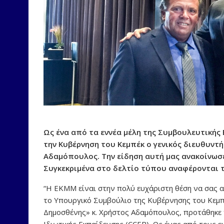
Ως ένα από τα εννέα μέλη της Συμβουλευτικής 
την Κυβέρνηση του Κεμπέκ ο γενικός διευθυντ
Αδαμόπουλος. Την είδηση αυτή μας ανακοίνωσε
Συγκεκριμένα στο δελτίο τύπου αναφέρονται τ
“Η ΕΚΜΜ είναι στην πολύ ευχάριστη θέση να σας α
το Υπουργικό Συμβούλιο της Κυβέρνησης του Κεμπ
Δημοσθένης» κ. Χρήστος Αδαμόπουλος, προτάθηκε 
Ιδιωτικής Εκπαίδευσης (CCEP). Ως ένας από τους ε