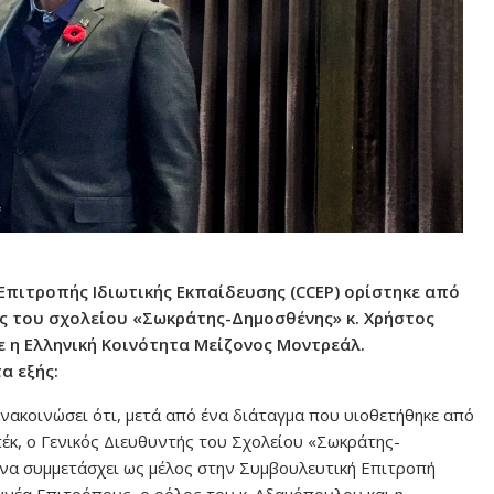
Επιτροπής Ιδιωτικής Εκπαίδευσης (CCEP) ορίστηκε από
ής του σχολείου «Σωκράτης-Δημοσθένης» κ. Χρήστος
 η Ελληνική Κοινότητα Μείζονος Μοντρεάλ.
α εξής:
νακοινώσει ότι, μετά από ένα διάταγμα που υιοθετήθηκε από
έκ, ο Γενικός Διευθυντής του Σχολείου «Σωκράτης-
να συμμετάσχει ως μέλος στην Συμβουλευτική Επιτροπή
ννέα Επιτρόπους, ο ρόλος του κ. Αδαμόπουλου και η