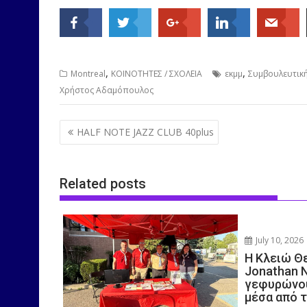
,
,
Montreal
ΚΟΙΝΟΤΗΤΕΣ / ΣΧΟΛΕΙΑ
εκμμ
Συμβουλευτική
Χρήστος Αδαμόπουλος
Post
HALF NOTE JAZZ CLUB 40plus
navigation
Related posts
July 10, 2026
Η Κλειώ Θ
Jonathan 
γεφυρώνου
μέσα από 