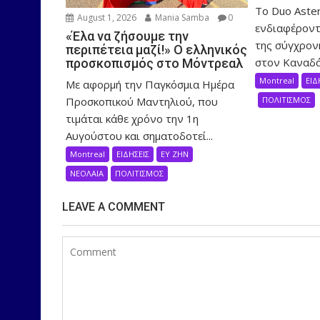
Το Duo Aster
August 1, 2026
Mania Samba
0
ενδιαφέροντ
«Έλα να ζήσουμε την
της σύγχρον
περιπέτεια μαζί!» Ο ελληνικός
στον Καναδά,
προσκοπισμός στο Μόντρεαλ
Montreal
ΕΙΔ
Με αφορμή την Παγκόσμια Ημέρα
Προσκοπικού Μαντηλιού, που
ΠΟΛΙΤΙΣΜΟΣ
τιμάται κάθε χρόνο την 1η
Αυγούστου και σηματοδοτεί...
Montreal
ΕΙΔΗΣΕΙΣ
ΕΥ ΖΗΝ
ΝΕΟΛΑΙΑ
ΠΟΛΙΤΙΣΜΟΣ
LEAVE A COMMENT