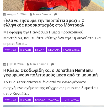
August 1, 2026
Mania Samba
0
«Έλα να ζήσουμε την περιπέτεια μαζί!» Ο
ελληνικός προσκοπισμός στο Μόντρεαλ
Με αφορμή την Παγκόσμια Ημέρα Προσκοπικού
Μαντηλιού, που τιμάται κάθε χρόνο την 1η Αυγούστου και
σηματοδοτεί...
Montreal
ΕΙΔΗΣΕΙΣ
ΕΥ ΖΗΝ
ΝΕΟΛΑΙΑ
ΠΟΛΙΤΙΣΜΟΣ
July 10, 2026
Mania Samba
0
Η Κλειώ Θεοδωρίδη και ο Jonathan Nemtanu
γεφυρώνουν πολιτισμούς μέσα από τη μουσική
Το Duo Aster αποτελεί ένα από τα ενδιαφέροντα
ανερχόμενα σχήματα της σύγχρονης μουσικής δωματίου
στον Καναδά,...
Montreal
ΕΙΔΗΣΕΙΣ
ΕΛΛΑΔΑ - ΚΟΣΜΟΣ
ΠΟΛΙΤΙΣΜΟΣ