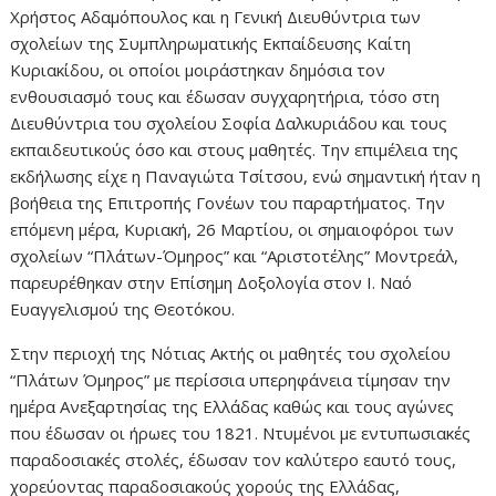
Χρήστος Αδαμόπουλος και η Γενική Διευθύντρια των
σχολείων της Συμπληρωματικής Εκπαίδευσης Καίτη
Κυριακίδου, οι οποίοι μοιράστηκαν δημόσια τον
ενθουσιασμό τους και έδωσαν συγχαρητήρια, τόσο στη
Διευθύντρια του σχολείου Σοφία Δαλκυριάδου και τους
εκπαιδευτικούς όσο και στους μαθητές. Την επιμέλεια της
εκδήλωσης είχε η Παναγιώτα Τσίτσου, ενώ σημαντική ήταν η
βοήθεια της Επιτροπής Γονέων του παραρτήματος. Την
επόμενη μέρα, Κυριακή, 26 Μαρτίου, οι σημαιοφόροι των
σχολείων “Πλάτων-Όμηρος” και “Αριστοτέλης” Μοντρεάλ,
παρευρέθηκαν στην Επίσημη Δοξολογία στον Ι. Ναό
Ευαγγελισμού της Θεοτόκου.
Στην περιοχή της Νότιας Ακτής οι μαθητές του σχολείου
“Πλάτων Όμηρος” με περίσσια υπερηφάνεια τίμησαν την
ημέρα Ανεξαρτησίας της Ελλάδας καθώς και τους αγώνες
που έδωσαν οι ήρωες του 1821. Ντυμένοι με εντυπωσιακές
παραδοσιακές στολές, έδωσαν τον καλύτερο εαυτό τους,
χορεύοντας παραδοσιακούς χορούς της Ελλάδας,