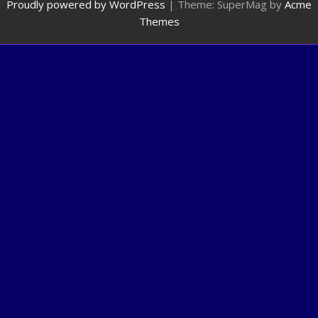
Proudly powered by WordPress
|
Theme: SuperMag by
Acme
Themes