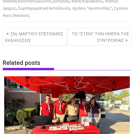
,
,
ελληνική κοινότητα μείζονος μόντρεαλ
Καίτη Κυριακίδου
πλάτων
,
,
,
όμηρος
Συμπληρωματική Εκπαίδευση
σχολειο "Αριστοτέλης"
Σχολειο
Αγιος Νικολαος
Post
25η ΜΑΡΤΙΟΥ ΕΠΕΤΕΙΑΚΕΣ
ΤΟ “ΣΤΕΚΙ” ΤΗΝ ΗΜΕΡΑ ΤΗΣ
navigation
ΕΚΔΗΛΩΣΕΙΣ
ΣΥΝΤΡΟΦΙΑΣ
Related posts