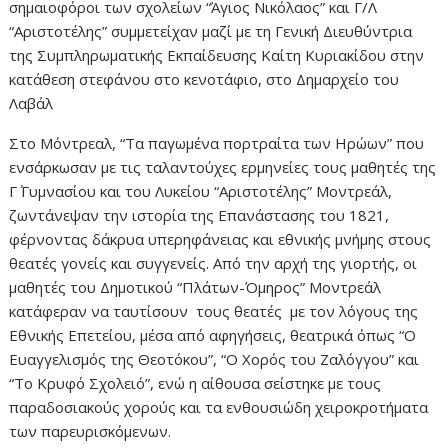
σημαιοφόροι των σχολείων “Άγιος Νικόλαος” και Γ/Λ
“Αριστοτέλης” συμμετείχαν μαζί με τη Γενική Διευθύντρια
της Συμπληρωματικής Εκπαίδευσης Καίτη Κυριακίδου στην
κατάθεση στεφάνου στο κενοτάφιο, στο Δημαρχείο του
Λαβάλ
Στο Μόντρεαλ, “Τα παγωμένα πορτραίτα των Ηρώων” που
ενσάρκωσαν με τις ταλαντούχες ερμηνείες τους μαθητές της
Γ΄ Γυμνασίου και του Λυκείου “Αριστοτέλης” Μοντρεάλ,
ζωντάνεψαν την ιστορία της Επανάστασης του 1821,
φέρνοντας δάκρυα υπερηφάνειας και εθνικής μνήμης στους
θεατές γονείς και συγγενείς. Από την αρχή της γιορτής, οι
μαθητές του Δημοτικού “Πλάτων-Όμηρος” Μοντρεάλ
κατάφεραν να ταυτίσουν τους θεατές με τον λόγους της
Εθνικής Επετείου, μέσα από αφηγήσεις, θεατρικά όπως “Ο
Ευαγγελισμός της Θεοτόκου”, “Ο Χορός του Ζαλόγγου” και
“Το Κρυφό Σχολειό”, ενώ η αίθουσα σείστηκε με τους
παραδοσιακούς χορούς και τα ενθουσιώδη χειροκροτήματα
των παρευρισκόμενων.