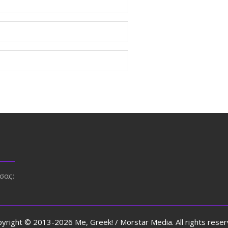
σας:
yright © 2013-2026 Me, Greek! / Morstar Media. All rights rese