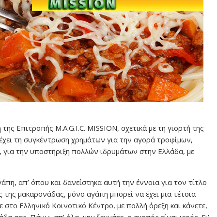
της Επιτροπής M.A.G.I.C. MISSION, σχετικά με τη γιορτή της
έχει τη συγκέντρωση χρημάτων για την αγορά τροφίμων,
, για την υποστήριξη πολλών ιδρυμάτων στην Ελλάδα, με
άπη, απ’ όπου και δανείστηκα αυτή την έννοια για τον τίτλο
ς της μακαρονάδας, μόνο αγάπη μπορεί να έχει μια τέτοια
ε στο Ελληνικό Κοινοτικό Κέντρο, με πολλή όρεξη και κάνετε,
α σας. Πάνω, απ’ όλα, μην ξεχνάτε, ο σκοπός είναι ιερός. Γι’