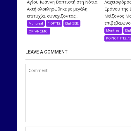
Αγίου Ιωάννη Βαπτιστή στη Νότια
Λαχειοφόρος
Ακτή ολοκληρώθηκε με μεγάλη
Εράνου της 
επιτυχία, συνεχίζοντας...
Μείζονος Μο
επιβεβαιώνον
Montreal
ΓΙΟΡΤΕΣ
ΕΙΔΗΣΕΙΣ
Montreal
ΕΙΔ
ΟΡΓΑΝΙΣΜΟΙ
ΚΟΙΝΟΤΗΤΕΣ / 
LEAVE A COMMENT