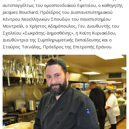
αυτεπαγγέλτως του ομοσπονδιακού Εφετείου, ο καθηγητής
Jacques Bouchard, Πρόεδρος του Διαπανεπιστημιακού
Κέντρου Νεοελληνικών Σπουδών του πανεπιστημίου
Μοντρεάλ, ο Χρήστος Αδαμόπουλος, Γεν. Διευθυντής του
Σχολείου «Σωκράτης-Δημοσθένης», η Καίτη Κυριακίδου,
Διευθύντρια της Συμπληρωματικής Εκπαίδευσης και ο
Σταύρος Τσινάλης, Πρόεδρος της Επιτροπής Εράνου.