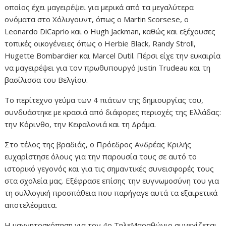
οποίος έχει μαγειρέψει για μερικά από τα μεγαλύτερα
ονόματα στο Χόλυγουντ, όπως ο Martin Scorsese, ο
Leonardo DiCaprio και ο Hugh Jackman, καθώς και εξέχουσες
τοπικές οικογένειες όπως ο Herbie Black, Randy Stroll,
Hugette Bombardier και Marcel Dutil. Πέρσι είχε την ευκαιρία
να μαγειρέψει για τον πρωθυπουργό Justin Trudeau και τη
βασίλισσα του Βελγίου.
Το περίτεχνο γεύμα των 4 πιάτων της δημιουργίας του,
συνδυάστηκε με κρασιά από διάφορες περιοχές της Ελλάδας:
την Κόρινθο, την Κεφαλονιά και τη Δράμα.
Στο τέλος της βραδιάς, ο Πρόεδρος Ανδρέας Κριλής
ευχαρίστησε όλους για την παρουσία τους σε αυτό το
ιστορικό γεγονός και για τις σημαντικές συνεισφορές τους
στα σχολεία μας. Εξέφρασε επίσης την ευγνωμοσύνη του για
τη συλλογική προσπάθεια που παρήγαγε αυτά τα εξαιρετικά
αποτελέσματα.
Η μαγνητοσκόπηση για τον 4ο ΤηλεΜαραθώνιο συνεχίζεται