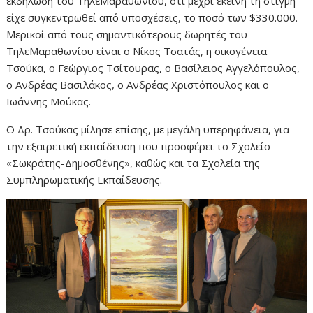
εκδήλωση του ΤηλεΜαραθωνίου, ότι μέχρι εκείνη τη στιγμή
είχε συγκεντρωθεί από υποσχέσεις, το ποσό των $330.000.
Μερικοί από τους σημαντικότερους δωρητές του
ΤηλεΜαραθωνίου είναι ο Νίκος Τσατάς, η οικογένεια
Τσούκα, ο Γεώργιος Τσίτουρας, ο Βασίλειος Αγγελόπουλος,
ο Ανδρέας Βασιλάκος, ο Ανδρέας Χριστόπουλος και ο
Ιωάννης Μούκας.
Ο Δρ. Τσούκας μίλησε επίσης, με μεγάλη υπερηφάνεια, για
την εξαιρετική εκπαίδευση που προσφέρει το Σχολείο
«Σωκράτης-Δημοσθένης», καθώς και τα Σχολεία της
Συμπληρωματικής Εκπαίδευσης.