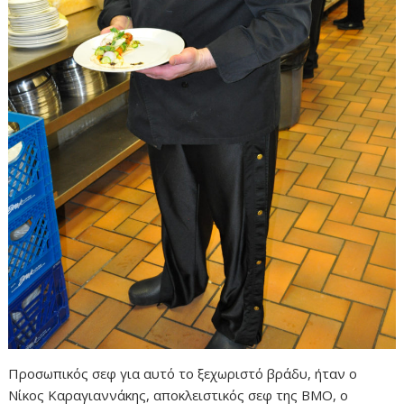
Προσωπικός σεφ για αυτό το ξεχωριστό βράδυ, ήταν ο
Νίκος Καραγιαννάκης, αποκλειστικός σεφ της BMO, ο