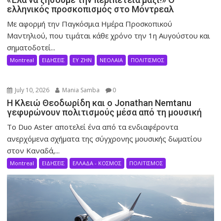
ελληνικός προσκοπισμός στο Μόντρεαλ
Με αφορμή την Παγκόσμια Ημέρα Προσκοπικού
Μαντηλιού, που τιμάται κάθε χρόνο την 1η Αυγούστου και
σηματοδοτεί...
Montreal
ΕΙΔΗΣΕΙΣ
ΕΥ ΖΗΝ
ΝΕΟΛΑΙΑ
ΠΟΛΙΤΙΣΜΟΣ
July 10, 2026
Mania Samba
0
Η Κλειώ Θεοδωρίδη και ο Jonathan Nemtanu
γεφυρώνουν πολιτισμούς μέσα από τη μουσική
Το Duo Aster αποτελεί ένα από τα ενδιαφέροντα
ανερχόμενα σχήματα της σύγχρονης μουσικής δωματίου
στον Καναδά,...
Montreal
ΕΙΔΗΣΕΙΣ
ΕΛΛΑΔΑ - ΚΟΣΜΟΣ
ΠΟΛΙΤΙΣΜΟΣ